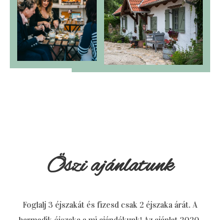
Öszi ajánlatunk
Foglalj 3 éjszakát és fizesd csak 2 éjszaka árát. A