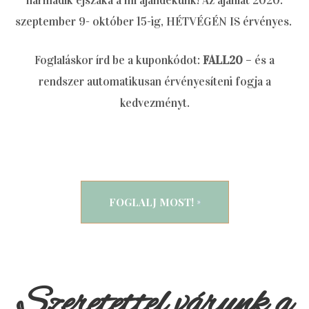
harmadik éjszaka a mi ajándékunk! Az ajánlat 2020.
szeptember 9- október 15-ig, HÉTVÉGÉN IS érvényes.
Foglaláskor írd be a kuponkódot:
FALL20
– és a
rendszer automatikusan érvényesíteni fogja a
kedvezményt.
FOGLALJ MOST!
Szeretettel várunk a