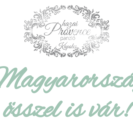
Magyarorszá
összel is vár!