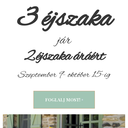
3 éjszaka
jár
2 éjszaka áráért
Szeptember 9- október 15-ig
FOGLALJ MOST!