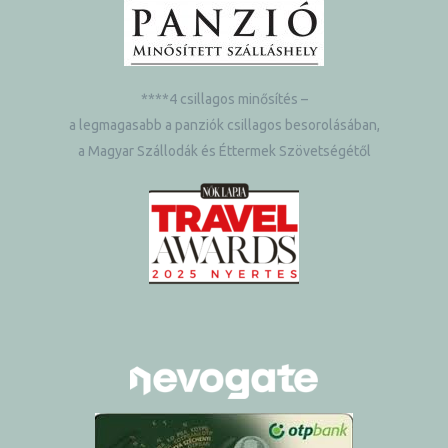
****4 csillagos minősítés –
a legmagasabb a panziók csillagos besorolásában,
a Magyar Szállodák és Éttermek Szövetségétől