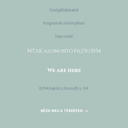
Szolgáltatásaink
Programok a környéken
Kapcsolat
NTAK azonosító:
PA25113054
We are here
8294 Kapolcs Kossuth u. 84.
NÉZD MEG A TÉRKÉPEN