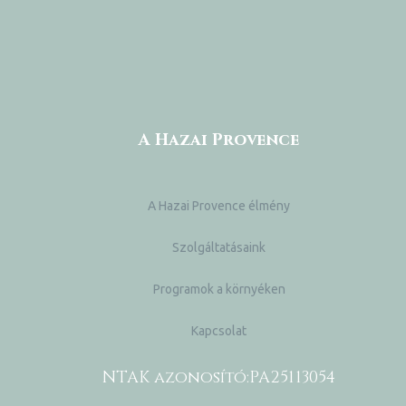
A Hazai Provence
A Hazai Provence élmény
Szolgáltatásaink
Programok a környéken
Kapcsolat
k a
NTAK azonosító:
PA25113054