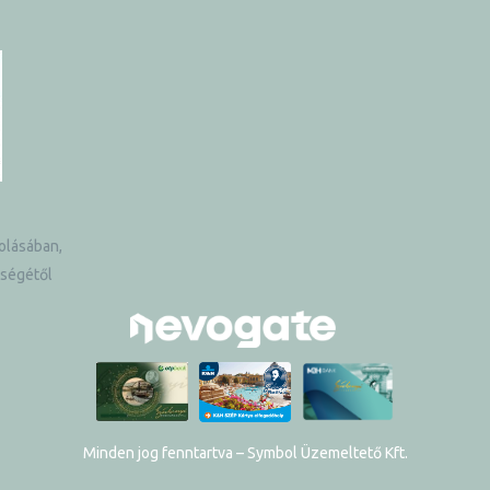
olásában,
tségétől
Minden jog fenntartva
– Symbol Üzemeltető Kft.