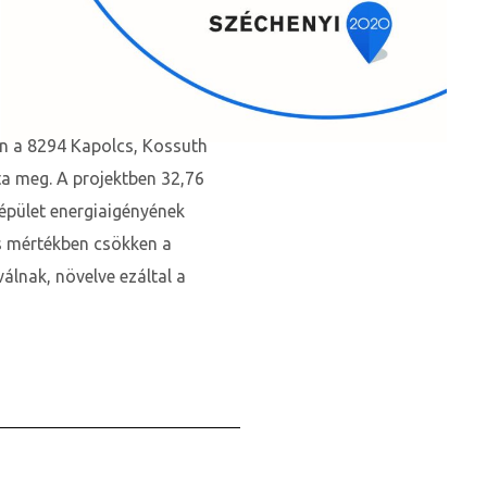
en a 8294 Kapolcs, Kossuth
tta meg. A projektben 32,76
 épület energiaigényének
ős mértékben csökken a
álnak, növelve ezáltal a