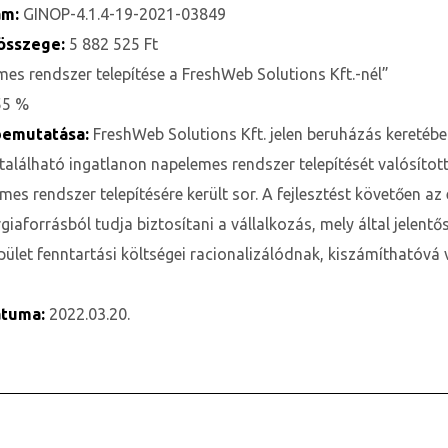
ám:
GINOP-4.1.4-19-2021-03849
összege:
5 882 525 Ft
es rendszer telepítése a FreshWeb Solutions Kft.-nél”
55 %
 bemutatása:
FreshWeb Solutions Kft. jelen beruházás keretéb
t található ingatlanon napelemes rendszer telepítését valósíto
es rendszer telepítésére került sor. A fejlesztést követően az
iaforrásból tudja biztosítani a vállalkozás, mely által jelent
pület fenntartási költségei racionalizálódnak, kiszámíthatóvá v
átuma:
2022.03.20.