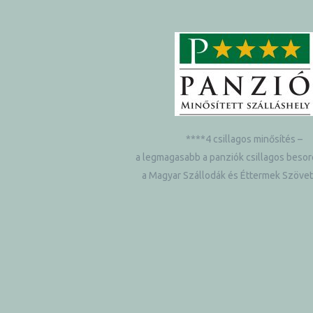
ételek
****4 csillagos minősítés –
a legmagasabb a panziók csillagos besor
a Magyar Szállodák és Éttermek Szöve
tételek
mail