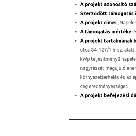
A projekt azonosító sz
Szerződött támogatás 
A projekt címe:
„Napelem
A támogatás mértéke:
A projekt tartalmának
utca 84. 127/1 hrsz. alat
kWp teljesítményű napelem
nagyrészét megújuló energ
környezetterhelés és az é
j
cég eredményességet.
A projekt befejezési d
vence-