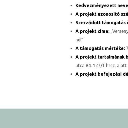
Kedvezményezett nev
A projekt azonosító sz
Szerződött támogatás 
A projekt címe:
„Verseny
nél”
A támogatás mértéke:
A projekt tartalmának
utca 84. 127/1 hrsz. alat
ni
A projekt befejezési d