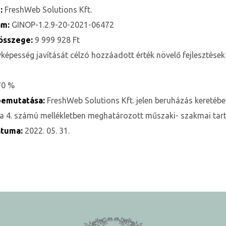
e:
FreshWeb Solutions Kft.
ám:
GINOP-1.2.9-20-2021-06472
összege:
9 999 928 Ft
képesség javítását célzó hozzáadott érték növelő fejlesztések
70 %
 bemutatása:
FreshWeb Solutions Kft. jelen beruházás keretéb
t a 4. számú mellékletben meghatározott műszaki- szakmai tart
átuma:
2022. 05. 31.