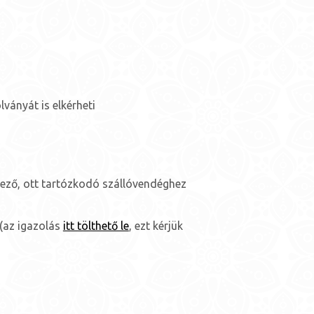
lványát is elkérheti
lező, ott tartózkodó szállóvendéghez
 (az igazolás
itt tölthető le
, ezt kérjük