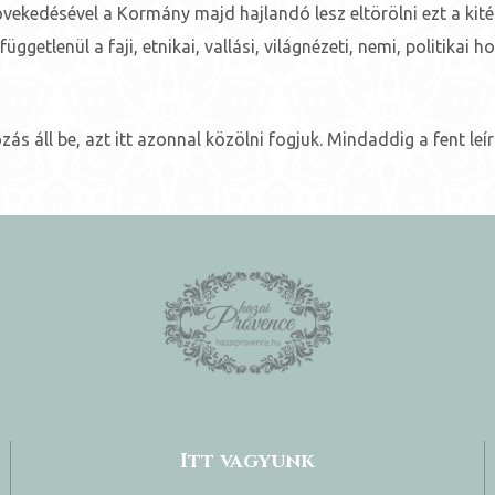
vekedésével a Kormány majd hajlandó lesz eltörölni ezt a kit
etlenül a faji, etnikai, vallási, világnézeti, nemi, politikai 
s áll be, azt itt azonnal közölni fogjuk. Mindaddig a fent leí
Itt vagyunk