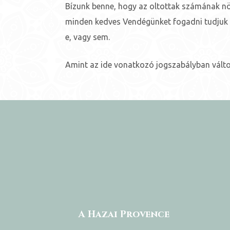
Bízunk benne, hogy az oltottak számának nö
minden kedves Vendégünket fogadni tudjuk függ
e, vagy sem.
Amint az ide vonatkozó jogszabályban változá
ni
A Hazai Provence