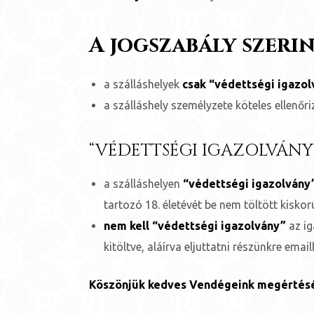
A jogszabály szerin
a szálláshelyek
csak “védettségi igazol
a szálláshely személyzete köteles ellenőri
“VÉDETTSÉGI IGAZOLVÁNY
a szálláshelyen
“védettségi igazolvány
j
tartozó 18. életévét be nem töltött kisko
nem kell “védettségi igazolvány”
az ig
vence-
kitöltve, aláírva eljuttatni részünkre ema
Köszönjük kedves Vendégeink megértés