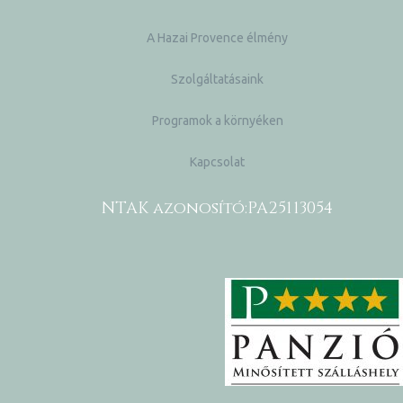
A Hazai Provence élmény
Szolgáltatásaink
Programok a környéken
Kapcsolat
NTAK azonosító:
PA25113054
k a