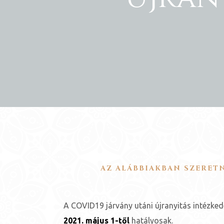
ge
D 2025
e
AZ ALÁBBIAKBAN SZERETN
leknek
A COVID19 járvány utáni újranyitás intézked
te
2021. május 1-től
hatályosak.