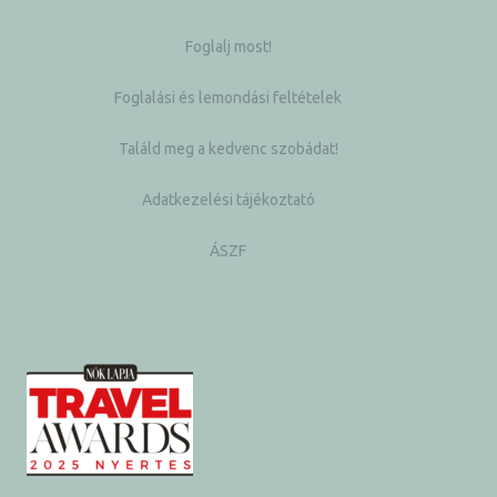
Foglalj most!
Foglalási és lemondási feltételek
Találd meg a kedvenc szobádat!
Adatkezelési tájékoztató
ÁSZF