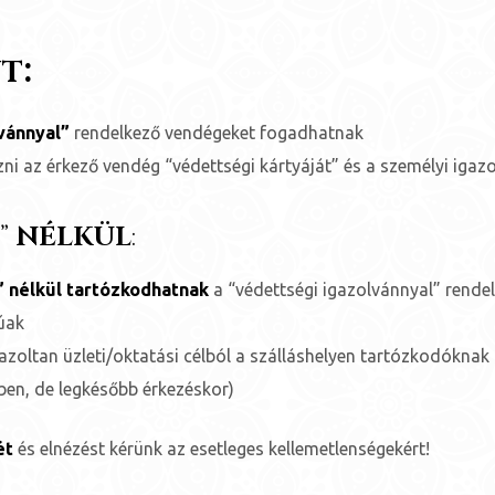
t:
vánnyal”
rendelkező vendégeket fogadhatnak
zni az érkező vendég “védettségi kártyáját” és a személyi igazo
”
NÉLKÜL
:
” nélkül tartózkodhatnak
a “védettségi igazolvánnyal” rende
rúak
azoltan üzleti/oktatási célból a szálláshelyen tartózkodóknak
ilben, de legkésőbb érkezéskor)
ét
és elnézést kérünk az esetleges kellemetlenségekért!