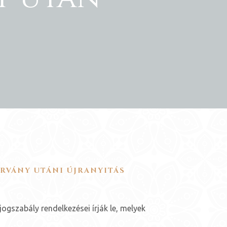
ÁRVÁNY UTÁNI ÚJRANYITÁS
ogszabály rendelkezései írják le, melyek