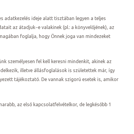
 adatkezelés ideje alatt tisztában legyen a teljes
tait az átadjuk−e valakinek (pl.: a könyvelőjének), az
 magában foglalja, hogy Önnek joga van mindezeket
nk személyesen fel kell keresni mindenkit, akinek az
lkezik, illetve állásfoglalások is születettek már, így
yezett tájékoztató. De vannak szigorú esetek is, amikor
arabb, az első kapcsolatfelvételkor, de legkésőbb 1