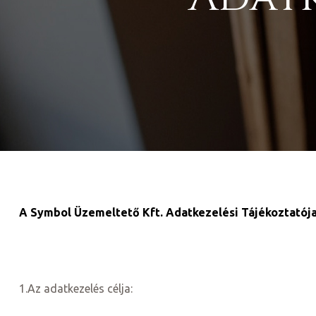
ge
D 2025
e
A
Symbol Üzemeltető Kft. Adatkezelési Tájékoztatój
leknek
1.Az adatkezelés célja:
te