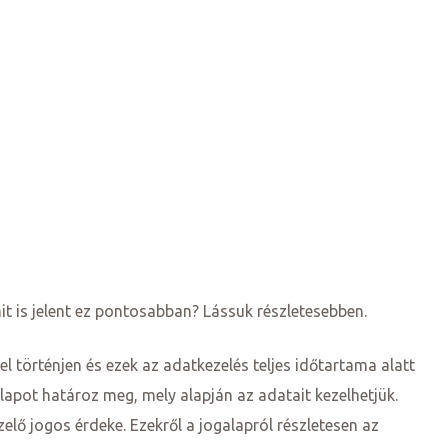
t is jelent ez pontosabban? Lássuk részletesebben.
l történjen és ezek az adatkezelés teljes időtartama alatt
lapot határoz meg, mely alapján az adatait kezelhetjük.
zelő jogos érdeke. Ezekről a jogalapról részletesen az