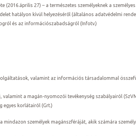
e (2016.április 27) – a természetes személyeknek a személyes
elet hatályon kívül helyezéséről (általános adatvédelmi rende
jogról és az információszabadságról (Infotv.)
szolgáltatások, valamint az információs társadalommal összefü
mi, valamint a magán-nyomozói tevékenység szabályairól (SzVM
 egyes korlátairól (Grt.)
tja mindazon személyek magánszféráját, akik számára személy