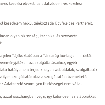
i-és kezelési elveket, az adatvédelmi-és kezelési
 késedelem nélkül tájékoztatja Ügyfeleit és Partnereit.
nden olyan biztonsági, technikai és szervezési
t.
 a jelen Tájékoztatóban a Társaság honlapjain hirdető,
yereményjátékaihoz, szolgáltatásaihoz, egyéb
ató hatálya nem terjed ki olyan weboldalak, szolgáltatók
z ilyen szolgáltatásokra a szolgáltatást üzemeltető
az Adatkezelő semmilyen felelősséget nem vállal.
, azzal összhangban végzi, így különösen az alábbiakkal: