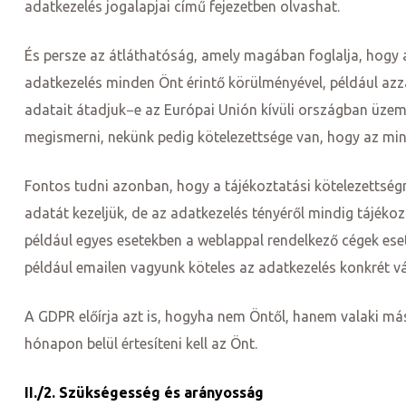
adatkezelés jogalapjai című fejezetben olvashat.
És persze az átláthatóság, amely magában foglalja, hogy az
adatkezelés minden Önt érintő körülményével, például azzal,
adatait átadjuk−e az Európai Unión kívüli országban üze
megismerni, nekünk pedig kötelezettsége van, hogy az m
ádat!
Fontos tudni azonban, hogy a tájékoztatási kötelezettségne
adatát kezeljük, de az adatkezelés tényéről mindig tájékozt
például egyes esetekben a weblappal rendelkező cégek eset
int!
például emailen vagyunk köteles az adatkezelés konkrét vál
A GDPR előírja azt is, hogyha nem Öntől, hanem valaki má
hónapon belül értesíteni kell az Önt.
II./2. Szükségesség és arányosság