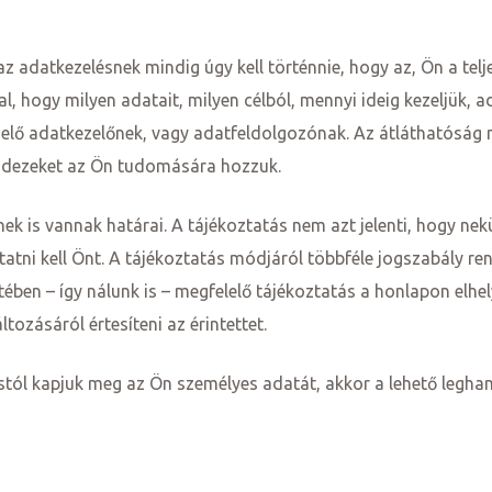
 adatkezelésnek mindig úgy kell történnie, hogy az, Ön a teljes
 hogy milyen adatait, milyen célból, mennyi ideig kezeljük, ada
melő adatkezelőnek, vagy adatfeldolgozónak. Az átláthatóság
indezeket az Ön tudomására hozzuk.
k is vannak határai. A tájékoztatás nem azt jelenti, hogy nekü
atni kell Önt. A tájékoztatás módjáról többféle jogszabály rende
ében – így nálunk is – megfelelő tájékoztatás a honlapon elhel
tozásáról értesíteni az érintettet.
stól kapjuk meg az Ön személyes adatát, akkor a lehető legham