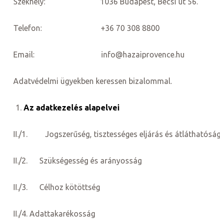
Székhely: 1036 Budapest, Bécsi út 56.
Telefon: +36 70 308 8800
Email: info@hazaiprovence.hu
ételek
Adatvédelmi ügyekben keressen bizalommal.
Az adatkezelés alapelvei
II./1. Jogszerűség, tisztességes eljárás és átláthatósá
II./2. Szükségesség és arányosság
tételek
II./3. Célhoz kötöttség
mail
II./4. Adattakarékosság