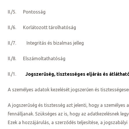
II./5. Pontosság
II./6. Korlátozott tárolhatóság
II./7. Integritás és bizalmas jelleg
y 2020
II./8. Elszámoltathatóság
d!
II./1.
Jogszerűség, tisztességes eljárás és átláthat
A személyes adatok kezelését jogszerűen és tisztességese
!
A jogszerűség és tisztesség azt jelenti, hogy a személyes 
fennálljanak. Szükséges az is, hogy az adatkezelésnek leg
!
Ezek a hozzájárulás, a szerződés teljesítése, a jogszabályi