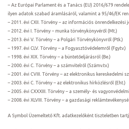
– Az Európai Parlament és a Tanács (EU) 2016/679 rendelet
ilyen adatok szabad áramlásáról, valamint a 95/46/EK rend
– 2011. évi CXII. Törvény – az információs önrendelkezési 
– 2012. évi I. Törvény – munka törvénykönyvéről (Mt.)
– 2013. évi V. Törvény – a Polgári Törvénykönyvről (Ptk.)
– 1997. évi CLV. Törvény – a Fogyasztóvédelemről (Fgytv.)
– 1998. évi XIX. Törvény – a büntetőeljárásról (Be.)
– 2000. évi C. Törvény – a számvitelről (Számv.tv.)
ni
– 2001. évi CVIII. Törvény – az elektronikus kereskedelmi 
– 2003. évi C. Törvény – az elektronikus hírközlésről (Eht.)
– 2005. évi CXXXIII. Törvény – a személy- és vagyonvédel
– 2008. évi XLVIII. Törvény – a gazdasági reklámtevékenység
A Symbol Üzemeltető Kft. adatkezelőként tiszteletben tar