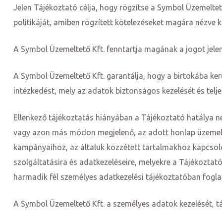
Jelen Tájékoztató célja, hogy rögzítse a Symbol Üzemeltető
politikáját, amiben rögzített kötelezéseket magára nézve kö
A Symbol Üzemeltető Kft. fenntartja magának a jogot jelen
A Symbol Üzemeltető Kft. garantálja, hogy a birtokába ke
intézkedést, mely az adatok biztonságos kezelését és telje
Ellenkező tájékoztatás hiányában a Tájékoztató hatálya ne
vagy azon más módon megjelenő, az adott honlap üzemeltet
j
kampányaihoz, az általuk közzétett tartalmakhoz kapcsoló
szolgáltatásira és adatkezeléseire, melyekre a Tájékoztat
vence-
harmadik fél személyes adatkezelési tájékoztatóban foglal
A Symbol Üzemeltető Kft. a személyes adatok kezelését, t