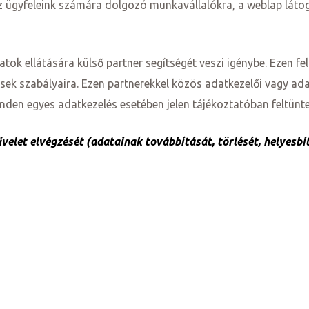
z ügyfeleink számára dolgozó munkavállalókra, a weblap látogat
ok ellátására külső partner segítségét veszi igénybe. Ezen fe
sek szabályaira. Ezen partnerekkel közös adatkezelői vagy ada
den egyes adatkezelés esetében jelen tájékoztatóban feltüntet
et elvégzését (adatainak továbbítását, törlését, helyesbít