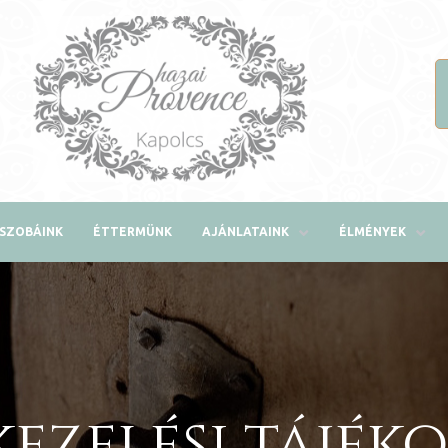
SZOBÁINK
ÉTTERMÜNK
AJÁNLATAINK
ÉLMÉNYEK
ezelési tájék