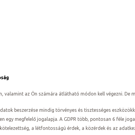
óság
n, valamint az Ön számára átlátható módon kell végezni. De mi
adatok beszerzése mindig törvényes és tisztességes eszközökke
yen egy megfelelő jogalapja. A GDPR több, pontosan 6 féle joga
 kötelezettség, a létfontosságú érdek, a közérdek és az adatke