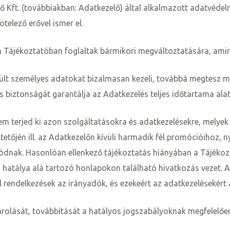
 Kft. (továbbiakban: Adatkezelő) által alkalmazott adatvédelm
telező erővel ismer el.
 Tájékoztatóban foglaltak bármikori megváltoztatására, amiről
rült személyes adatokat bizalmasan kezeli, továbbá megtesz mi
s biztonságát garantálja az Adatkezelés teljes időtartama alat
m terjed ki azon szolgáltatásokra és adatkezelésekre, melyek
őjén ill. az Adatkezelőn kívüli harmadik fél promócióihoz, n
dnak. Hasonlóan ellenkező tájékoztatás hiányában a Tájékozt
ó hatálya alá tartozó honlapokon található hivatkozás vezet. A
 rendelkezések az irányadók, és ezekeért az adatkezelésekért 
árolását, továbbítását a hatályos jogszabályoknak megfelelően