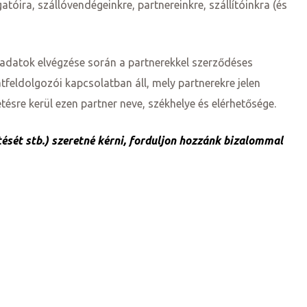
óira, szállóvendégeinkre, partnereinkre, szállítóinkra (és
ladatok elvégzése során a partnerekkel szerződéses
tfeldolgozói kapcsolatban áll, mely partnerekre jelen
ésre kerül ezen partner neve, székhelye és elérhetősége.
ését stb.) szeretné kérni, forduljon hozzánk bizalommal