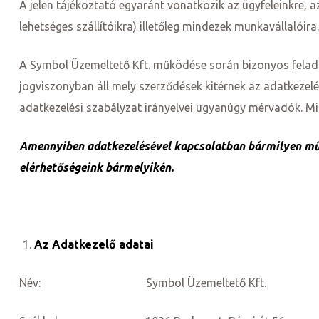
A jelen tájékoztató egyaránt vonatkozik az ügyfeleinkre, a
lehetséges szállítóikra) illetőleg mindezek munkavállalóira.
A Symbol Üzemeltető Kft. működése során bizonyos feladat
jogviszonyban áll mely szerződések kitérnek az adatkezelé
adatkezelési szabályzat irányelvei ugyanúgy mérvadók. Min
Amennyiben adatkezelésével kapcsolatban bármilyen művel
elérhetőségeink bármelyikén.
Az Adatkezelő adatai
k a
Név: Symbol Üzemeltető Kft.