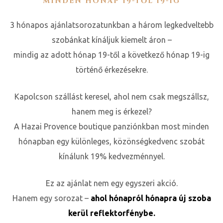
MINDEN HÓNAP 19-TŐL 19-IG
ge
3 hónapos ajánlatsorozatunkban a három legkedveltebb
szobánkat kínáljuk kiemelt áron –
mindig az adott hónap 19-től a következő hónap 19-ig
történő érkezésekre.
Kapolcson szállást keresel, ahol nem csak megszállsz,
D 2025
hanem meg is érkezel?
A Hazai Provence boutique panziónkban most minden
e
hónapban egy különleges, közönségkedvenc szobát
kínálunk 19% kedvezménnyel.
Ez az ajánlat nem egy egyszeri akció.
leknek
Hanem egy sorozat –
ahol hónapról hónapra új szoba
kerül reflektorfénybe.
te