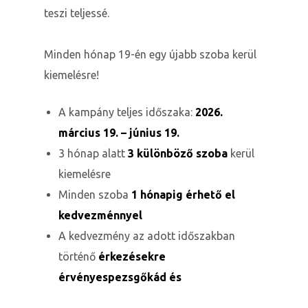
teszi teljessé.
Minden hónap 19-én egy újabb szoba kerül
kiemelésre!
ételek
A kampány teljes időszaka:
2026.
március 19. – június 19.
3 hónap alatt
3 különböző szoba
kerül
kiemelésre
Minden szoba
1 hónapig érhető el
kedvezménnyel
A kedvezmény az adott időszakban
történő
érkezésekre
tételek
érvényespezsgőkád és
mail