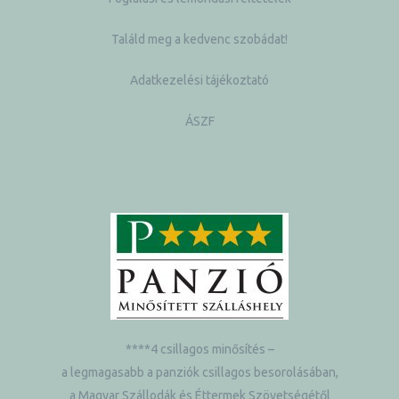
Találd meg a kedvenc szobádat!
Adatkezelési tájékoztató
ÁSZF
****4 csillagos minősítés –
a legmagasabb a panziók csillagos besorolásában,
a Magyar Szállodák és Éttermek Szövetségétől