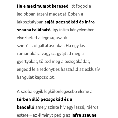
Ha a maximumot keresed
, itt fogod a
legjobban érzeni magadat. Ebben a
lakosztályban
saját pezsgőkád és infra
szauna található
, így intim kényelemben
élvezheted a legmagasabb
szintű szolgáltatásunkat. Ha egy kis
romantikára vágysz, gyújtsd meg a
gyertyákat, töltsd meg a pezsgőkádat,
engedd le a redőnyt és használd az exkluzív
hangulat kapcsolót.
A szoba egyik legkülönlegesebb eleme a
k a
térben álló pezsgőkád és a
kandalló
amely szinte hív egy lassú, ráérős
estére – az élményt pedig az
infra szauna