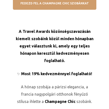
FEDEZD FEL A CHAMPAGNE CHIC SZOBÁNKAT
A Travel Awards közönségszavazásán
kiemelt szobáink közül minden hónapban
egyet választunk ki, amely egy teljes
hónapon keresztül kedvezményesen
foglalható.
ni
✨
Most 19% kedvezménnyel foglalható!
A hónap szobája a párizsi elegancia, a
francia nagypolgári otthonok fényűző
stílusa ihlette a
Champagne Chic
szobánk.