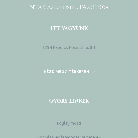
NTAK azonosító:
PA25113054
Itt vagyunk
8294 Kapolcs Kossuth u. 84.
NÉZD MEG A TÉRKÉPEN
Gyors linkek
Foglalj most!
Foglalási és lemondási feltételek