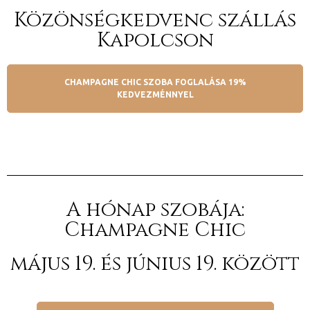
Közönségkedvenc szállás
Kapolcson
CHAMPAGNE CHIC SZOBA FOGLALÁSA 19%
KEDVEZMÉNNYEL
j
A hónap szobája:
Champagne Chic
vence-
május 19. és június 19. között