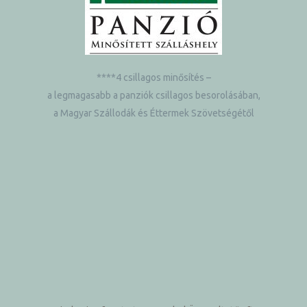
****4 csillagos minősítés –
a legmagasabb a panziók csillagos besorolásában,
a Magyar Szállodák és Éttermek Szövetségétől