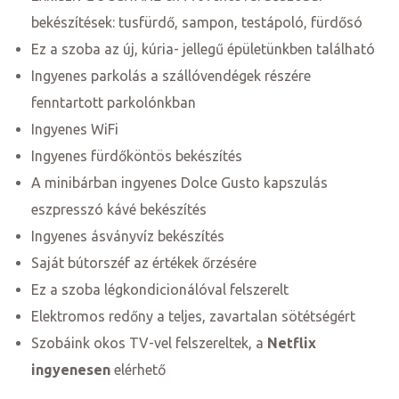
bekészítések: tusfürdő, sampon, testápoló, fürdősó
Ez a szoba az új, kúria- jellegű épületünkben található
Ingyenes parkolás a szállóvendégek részére
fenntartott parkolónkban
Ingyenes WiFi
Ingyenes fürdőköntös bekészítés
A minibárban ingyenes Dolce Gusto kapszulás
eszpresszó kávé bekészítés
Ingyenes ásványvíz bekészítés
Saját bútorszéf az értékek őrzésére
Ez a szoba légkondicionálóval felszerelt
Elektromos redőny a teljes, zavartalan sötétségért
k a
Szobáink okos TV-vel felszereltek, a
Netflix
ingyenesen
elérhető