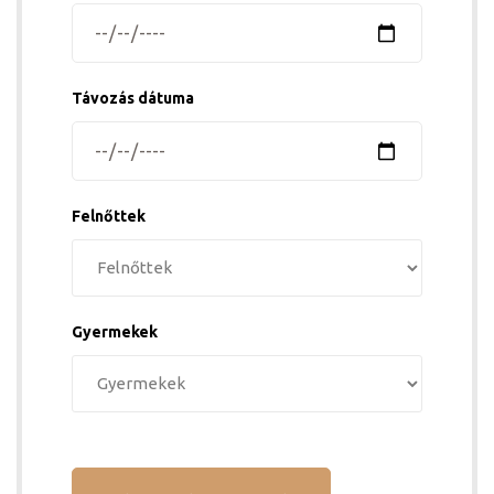
Távozás dátuma
ádat!
Felnőttek
int!
Gyermekek