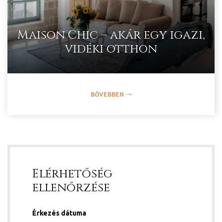
Maison Chic – akár egy igazi,
vidéki otthon
BŐVEBBEN
y 2020
d!
Elérhetőség
!
ellenőrzése
!
Érkezés dátuma