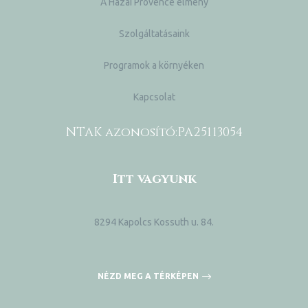
A Hazai Provence élmény
Szolgáltatásaink
Programok a környéken
Kapcsolat
NTAK azonosító:
PA25113054
Itt vagyunk
8294 Kapolcs Kossuth u. 84.
NÉZD MEG A TÉRKÉPEN