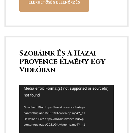
Szobáink És A Hazai
Provence Élmény Egy
Videóban
Media error: Format(s) not supported or source(s)
Video
not found
Player
Download File: https://hazaiprovence.hu/wp-
content/uploads/2021/04/video-hp.mp4?_=1
Download File: https://hazaiprovence.hu/wp-
content/uploads/2021/04/video-hp.mp4?_=1