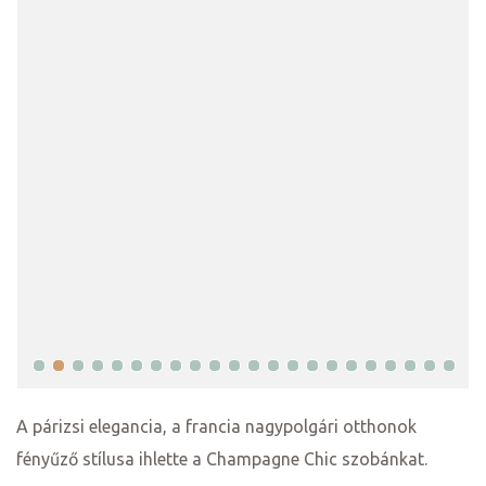
j
vence-
A párizsi elegancia, a francia nagypolgári otthonok
fényűző stílusa ihlette a Champagne Chic szobánkat.