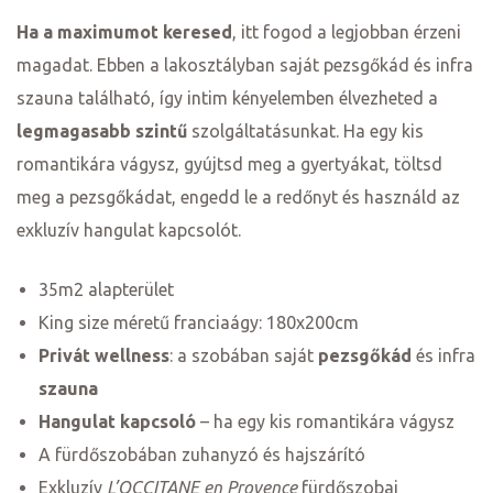
Ha a maximumot keresed
, itt fogod a legjobban érzeni
magadat. Ebben a lakosztályban saját pezsgőkád és infra
szauna található, így intim kényelemben élvezheted a
legmagasabb szintű
szolgáltatásunkat. Ha egy kis
romantikára vágysz, gyújtsd meg a gyertyákat, töltsd
meg a pezsgőkádat, engedd le a redőnyt és használd az
exkluzív hangulat kapcsolót.
ni
35m2 alapterület
King size méretű franciaágy: 180x200cm
Privát wellness
: a szobában saját
pezsgőkád
és infra
szauna
Hangulat kapcsoló
– ha egy kis romantikára vágysz
A fürdőszobában zuhanyzó és hajszárító
Exkluzív
L’OCCITANE en Provence
fürdőszobai