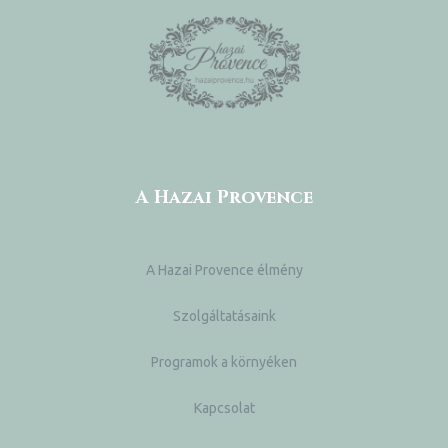
A Hazai Provence
ni
A Hazai Provence élmény
Szolgáltatásaink
Programok a környéken
Kapcsolat