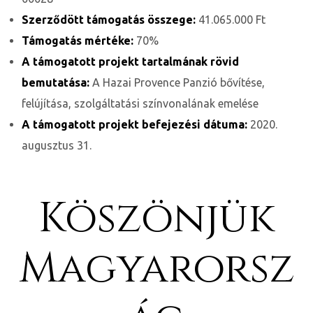
Szerződött támogatás összege:
41.065.000 Ft
ge
Támogatás mértéke:
70%
A támogatott projekt tartalmának rövid
bemutatása:
A Hazai Provence Panzió bővítése,
felújítása, szolgáltatási színvonalának emelése
A támogatott projekt befejezési dátuma:
2020.
D 2025
augusztus 31.
Köszönjük
e
Magyarorsz
leknek
te