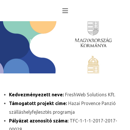
n
obára
Kisfaludy program
küldtél
HAZAI PROVENCE - KAPOLCS
s – év
D 2025
Kedvezményezett neve:
FreshWeb Solutions Kft.
D 2025
Támogatott projekt címe:
Hazai Provence Panzió
szálláshelyfejlesztés programja
k
Pályázat azonosító száma:
TFC-1-1-1-2017-2017-
00028