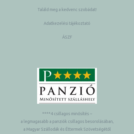
Találd meg a kedvenc szobádat!
Adatkezelési tájékoztató
ÁSZF
ételek
tételek
****4 csillagos minősítés –
a legmagasabb a panziók csillagos besorolásában,
mail
a Magyar Szállodák és Éttermek Szövetségétől