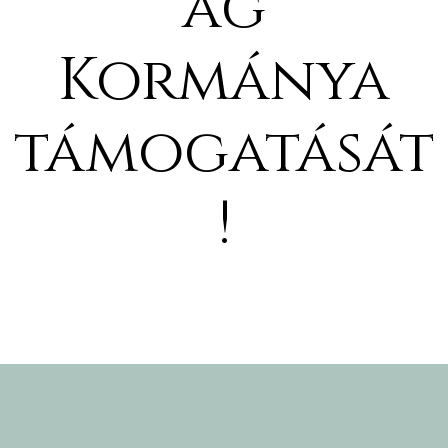
ág
Kormánya
támogatását
!
j
vence-