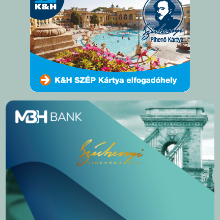
ádat!
int!