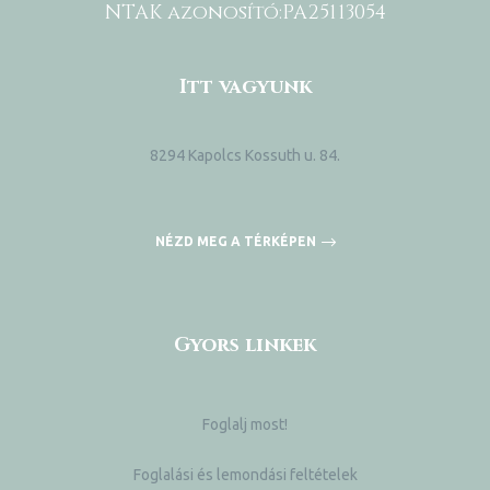
NTAK azonosító:
PA25113054
Itt vagyunk
8294 Kapolcs Kossuth u. 84.
NÉZD MEG A TÉRKÉPEN
Gyors linkek
k a
Foglalj most!
Foglalási és lemondási feltételek