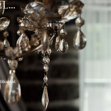
...
bbiakkal: