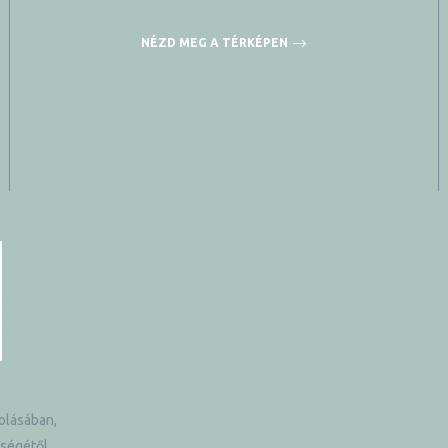
NÉZD MEG A TÉRKÉPEN
olásában,
tségétől