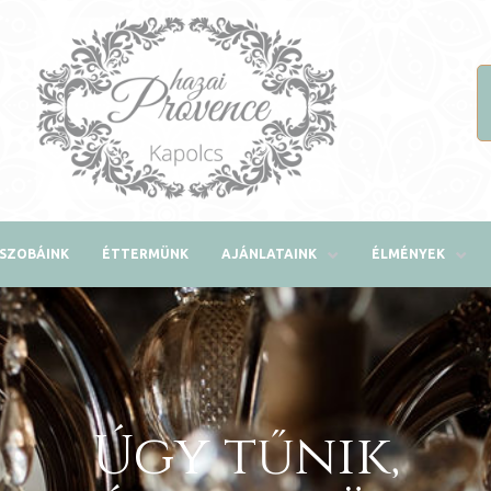
SZOBÁINK
ÉTTERMÜNK
AJÁNLATAINK
ÉLMÉNYEK
Úgy tűnik,