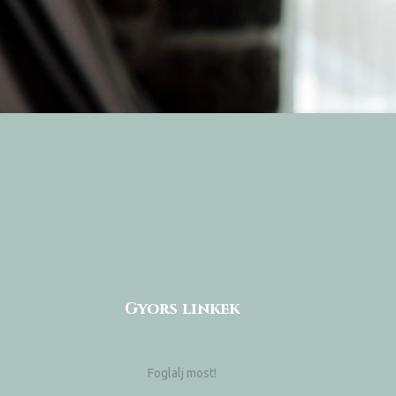
Gyors linkek
Foglalj most!