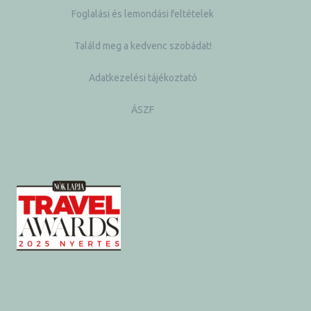
Foglalási és lemondási feltételek
Találd meg a kedvenc szobádat!
Adatkezelési tájékoztató
ÁSZF