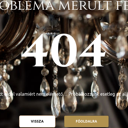
obléma merült fel
404
tt oldal valamiért nem elérhető… Próbálkozzunk esetleg az alá
VISSZA
FŐOLDALRA