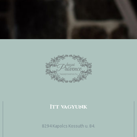
Itt vagyunk
8294 Kapolcs Kossuth u. 84.