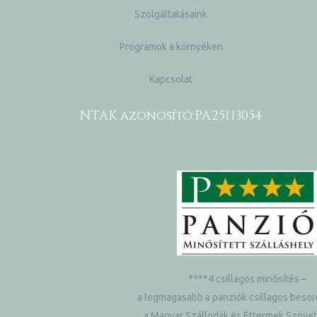
Szolgáltatásaink
Programok a környéken
Kapcsolat
NTAK azonosító:
PA25113054
ni
****4 csillagos minősítés –
a legmagasabb a panziók csillagos besor
a Magyar Szállodák és Éttermek Szöve