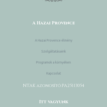
A Hazai Provence
A Hazai Provence élmény
Szolgáltatásaink
Programok a környéken
Kapcsolat
NTAK azonosító:
PA25113054
Itt vagyunk