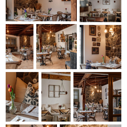
ádat!
int!