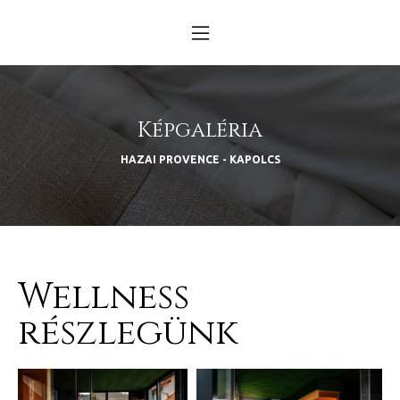
n
obára
Képgaléria
küldtél
HAZAI PROVENCE - KAPOLCS
s – év
D 2025
Wellness
D 2025
részlegünk
k