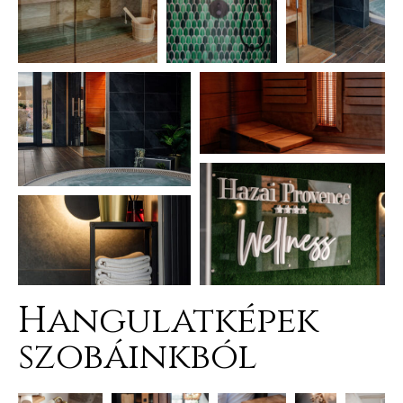
j
vence-
Hangulatképek
szobáinkból