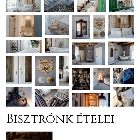
Bisztrónk ételei
k a