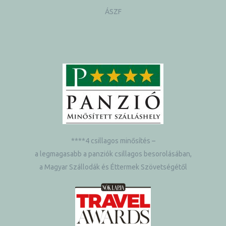
ÁSZF
****4 csillagos minősítés –
a legmagasabb a panziók csillagos besorolásában,
a Magyar Szállodák és Éttermek Szövetségétől