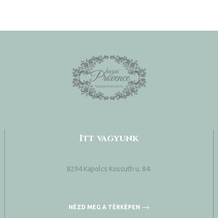
Itt vagyunk
8294 Kapolcs Kossuth u. 84.
NÉZD MEG A TÉRKÉPEN