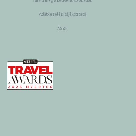
Találd meg a kedvenc szobádat!
Adatkezelési tájékoztató
ÁSZF