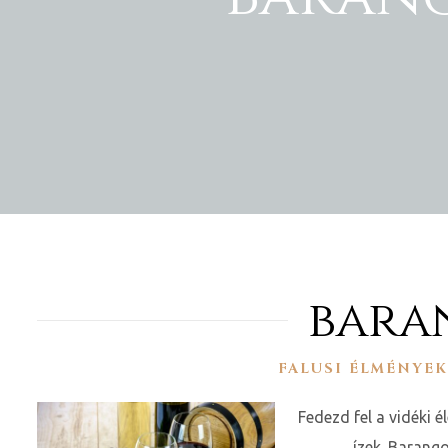
ge
D 2025
e
baran
FALUSI ÉLMÉNYE
leknek
Fedezd fel a vidéki 
te
ízek. Barang