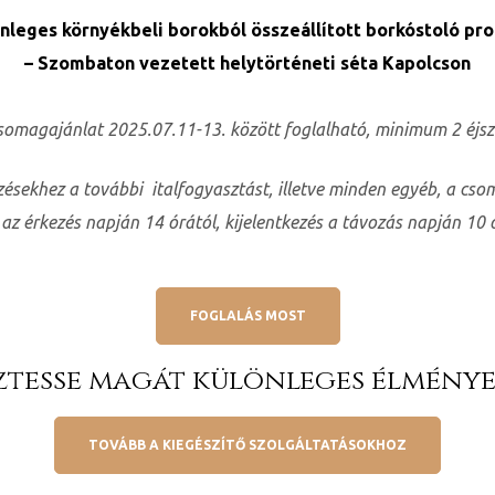
nleges környékbeli borokból összeállított borkóstoló pr
– Szombaton vezetett helytörténeti séta Kapolcson
csomagajánlat 2025.07.11-13. között foglalható, minimum 2 éjsz
ésekhez a további italfogyasztást, illetve minden egyéb, a c
 az érkezés napján 14 órától, kijelentkezés a távozás napján 10 
FOGLALÁS MOST
tesse magát különleges élménye
TOVÁBB A KIEGÉSZÍTŐ SZOLGÁLTATÁSOKHOZ