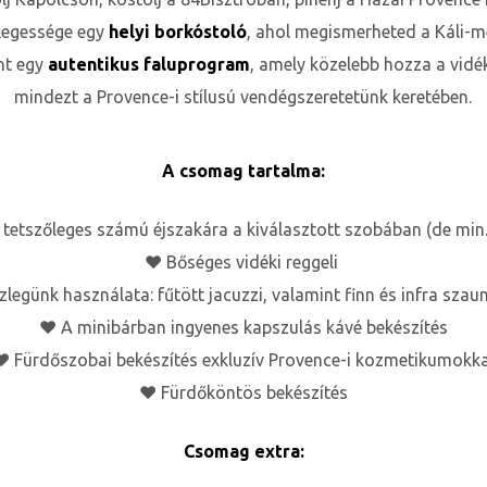
legessége egy
helyi borkóstoló
, ahol megismerheted a Káli-
nt egy
autentikus faluprogram
, amely közelebb hozza a vidék
mindezt a Provence-i stílusú vendégszeretetünk keretében.
A csomag tartalma:
 tetszőleges számú éjszakára a kiválasztott szobában (de min.
♥ Bőséges vidéki reggeli
legünk használata: fűtött jacuzzi, valamint finn és infra sza
♥ A minibárban ingyenes kapszulás kávé bekészítés
♥ Fürdőszobai bekészítés exkluzív Provence-i kozmetikumokka
♥ Fürdőköntös bekészítés
Csomag extra: