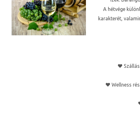
A hétvége külön
karakterét, valami
♥ Szállás
♥ Wellness rész
j
vence-