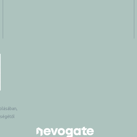
olásában,
tségétől