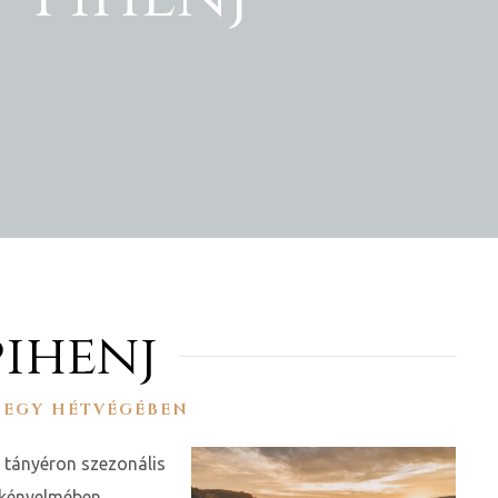
pihenj
 EGY HÉTVÉGÉBEN
, tányéron szezonális
 kényelmében.