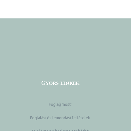
Gyors linkek
Foglalj most!
Foglalási és lemondási feltételek