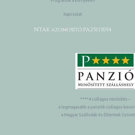
Programok a környéken
Kapcsolat
NTAK azonosító:
PA25113054
ételek
****4 csillagos minősítés –
a legmagasabb a panziók csillagos besor
tételek
a Magyar Szállodák és Éttermek Szöve
mail