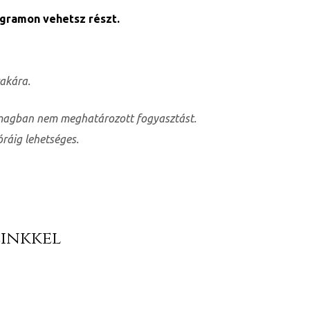
ogramon vehetsz részt.
akára.
somagban nem meghatározott fogyasztást.
óráig lehetséges.
inkkel​