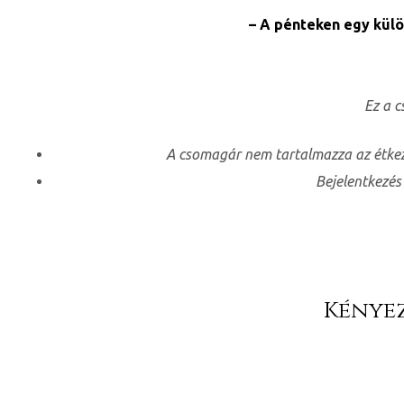
– A pénteken egy külö
Ez a 
A csomagár nem tartalmazza az étkez
Bejelentkezés
ni
Kényez