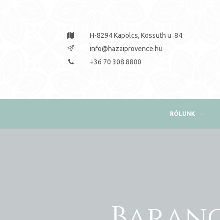
n
obára
H-8294 Kapolcs, Kossuth u. 84.
info@hazaiprovence.hu
+36 70 308 8800
küldtél
s – év
RÓLUNK
D 2025
D 2025
k
Barang