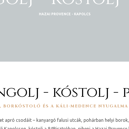
HAZAI PROVENCE - KAPOLCS
golj - kóstolj - 
K, BORKÓSTOLÓ ÉS A KÁLI-MEDENCE NYUGALMA
élet apró csodáit – kanyargó falusi utcák, pohárban helyi borok
olj Kapolcson, kóstolj a 84Bisztróban, pihenj a Hazai Provence