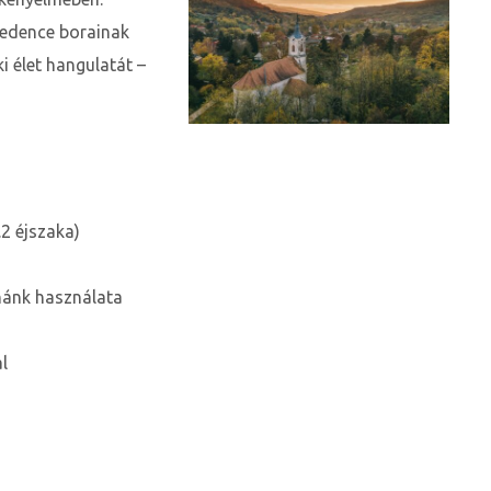
medence borainak
i élet hangulatát –
2 éjszaka)
unánk használata
l