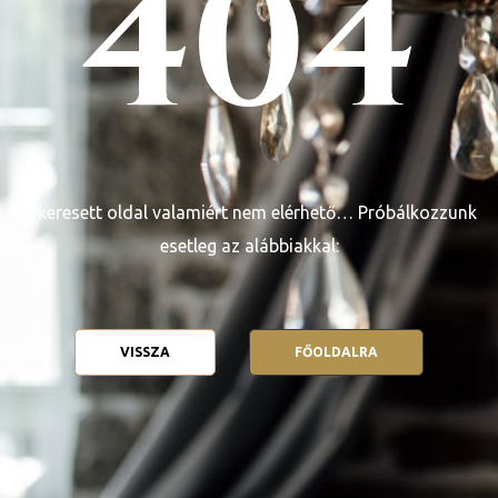
404
ge
A keresett oldal valamiért nem elérhető… Próbálkozzunk
D 2025
esetleg az alábbiakkal:
e
VISSZA
FŐOLDALRA
leknek
te