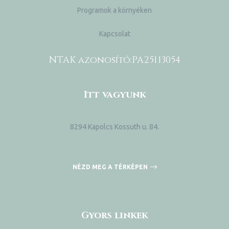
Programok a környéken
Kapcsolat
NTAK azonosító:
PA25113054
Itt vagyunk
8294 Kapolcs Kossuth u. 84.
ni
NÉZD MEG A TÉRKÉPEN
Gyors linkek