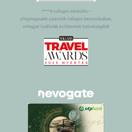
****4 csillagos minősítés –
a legmagasabb a panziók csillagos besorolásában,
a Magyar Szállodák és Éttermek Szövetségétől
ételek
tételek
mail