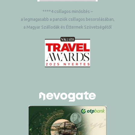
****4 csillagos minősítés –
a legmagasabb a panziók csillagos besorolásában,
a Magyar Szállodák és Éttermek Szövetségétől
ételek
tételek
mail