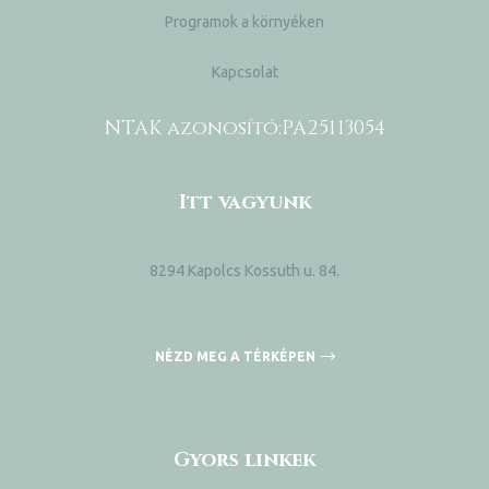
Programok a környéken
Kapcsolat
NTAK azonosító:
PA25113054
Itt vagyunk
8294 Kapolcs Kossuth u. 84.
ni
NÉZD MEG A TÉRKÉPEN
Gyors linkek