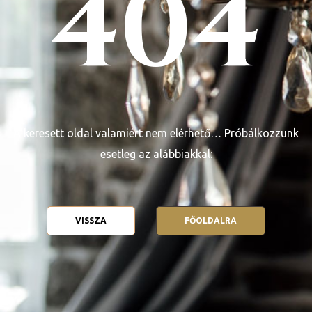
404
ge
A keresett oldal valamiért nem elérhető… Próbálkozzunk
D 2025
esetleg az alábbiakkal:
e
VISSZA
FŐOLDALRA
leknek
te