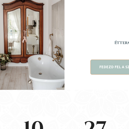
Étterm
FEDEZD FEL A 