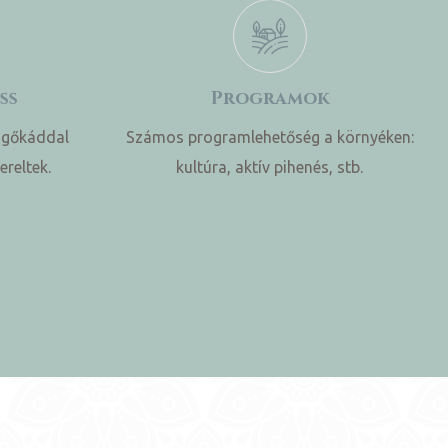
ss
Programok
sgőkáddal
Számos programlehetőség a környéken:
ereltek.
kultúra, aktív pihenés, stb.