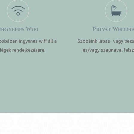
Ingyenes Wifi
Privát Wellne
obában ingyenes wifi áll a
Szobáink lábas- vagy pez
égek rendelkezésére.
és/vagy szaunával felsz