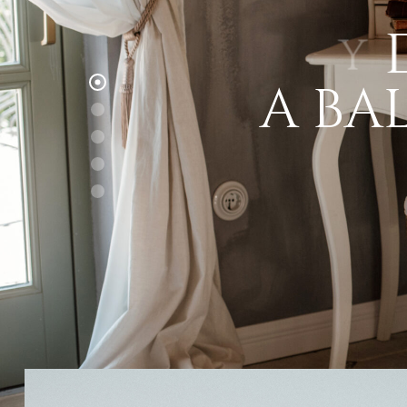
E
G
Y
A
B
A