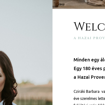
Welc
A HAZAI PROV
Minden egy á
Egy 180 éves p
a Hazai Prov
Cziráki Barbara v
éve szerelmes lett