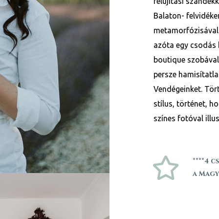
felújítási szándé
Balaton- felvidéke
metamorfózisával v
azóta egy csodás k
boutique szobával
persze hamisítatla
Vendégeinket. Tört
stílus, történet, 
színes fotóval illu
****4 c
a Magy