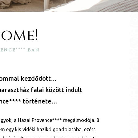
ome!
ENCE****-BAN
lommal kezdődött…
arasztház falai között indult
ence**** története…
agyok, a Hazai Provence**** megálmodója. 8
em egy kis vidéki házikó gondolatába, ezért