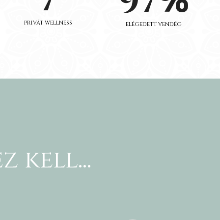
7
97
privát wellness
elégedett vendég
 kell...