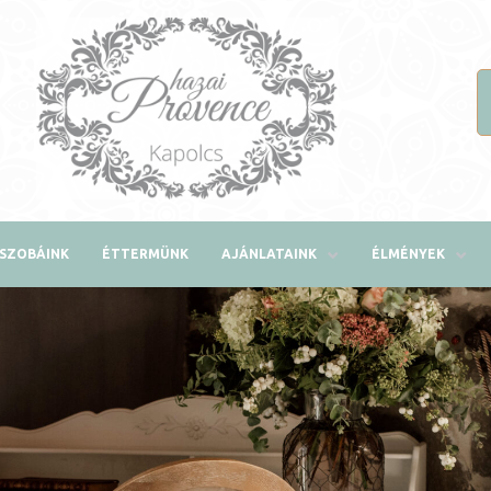
SZOBÁINK
ÉTTERMÜNK
AJÁNLATAINK
ÉLMÉNYEK