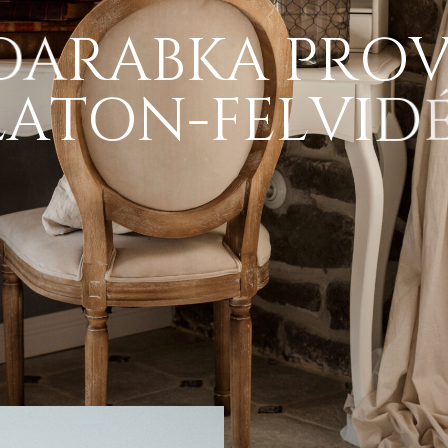
D
A
R
A
B
K
A
P
R
O
L
A
T
O
N
-
F
E
L
V
I
D