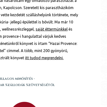
kkal vásároltam egy omladozó parasztházat a
n, Kapolcson. Szeretett kis parasztházikóm
ette kezdetét szálláshelyünk története, mely
úria- jellegű épülettel is bővült. Ma már 10
, wellnessrészleggel,
saját éttermünkkel
és
n provence-i hangulattal várjuk kedves
énetünkről könyvet is írtam “Hazai Provence:
hotel” címmel. A több, mint 200 gyönyörű,
sztrált könyvet
itt tudod megrendelni.
sillagos minősítés -
ar Szállodák Szövetségétől