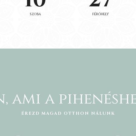
10
27
szoba
férőhely
 ami a pihenéshez
ÉREZD MAGAD OTTHON NÁLUNK