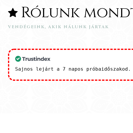
Rólunk mondtá
VENDÉGEINK, AKIK NÁLUNK JÁRTAK
Sajnos lejárt a 7 napos próbaidőszakod