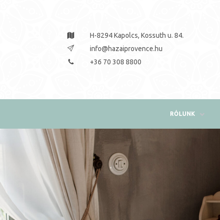
H-8294 Kapolcs, Kossuth u. 84.
info@hazaiprovence.hu
+36 70 308 8800
RÓLUNK