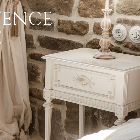
E
N
C
E
V
É
K
E
N