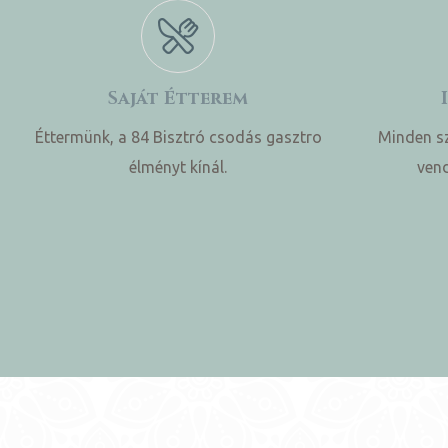
Saját Étterem
Éttermünk, a 84 Bisztró csodás gasztro
Minden sz
élményt kínál.
vend