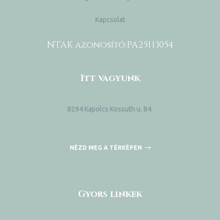
Kapcsolat
NTAK azonosító:
PA25113054
Itt vagyunk
8294 Kapolcs Kossuth u. 84.
NÉZD MEG A TÉRKÉPEN
Gyors linkek