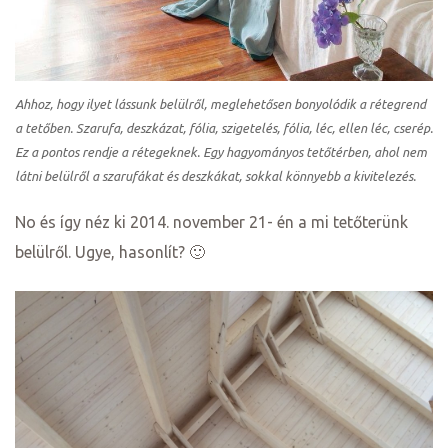
Ahhoz, hogy ilyet lássunk belülről, meglehetősen bonyolódik a rétegrend
a tetőben. Szarufa, deszkázat, fólia, szigetelés, fólia, léc, ellen léc, cserép.
Ez a pontos rendje a rétegeknek. Egy hagyományos tetőtérben, ahol nem
látni belülről a szarufákat és deszkákat, sokkal könnyebb a kivitelezés.
No és így néz ki 2014. november 21- én a mi tetőterünk
belülről. Ugye, hasonlít? 🙂
k a