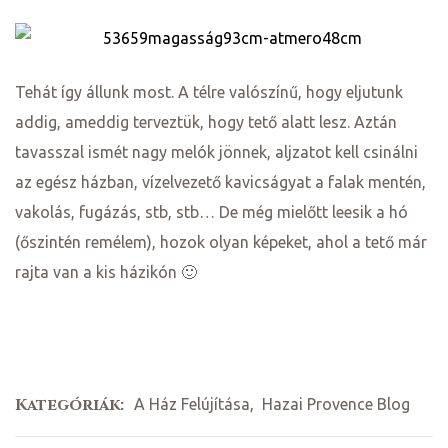
Tehát így állunk most. A télre valószínű, hogy eljutunk
addig, ameddig terveztük, hogy tető alatt lesz. Aztán
tavasszal ismét nagy melók jönnek, aljzatot kell csinálni
az egész házban, vízelvezető kavicságyat a falak mentén,
vakolás, fugázás, stb, stb… De még mielőtt leesik a hó
(őszintén remélem), hozok olyan képeket, ahol a tető már
rajta van a kis házikón 🙂
Kategóriák:
A Ház Felújítása
,
Hazai Provence Blog