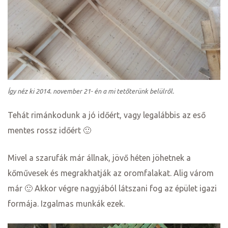
ételek
Így néz ki 2014. november 21- én a mi tetőterünk belülről.
Tehát rimánkodunk a jó időért, vagy legalábbis az eső
mentes rossz időért 🙂
Mivel a szarufák már állnak, jövő héten jöhetnek a
kőművesek és megrakhatják az oromfalakat. Alig várom
már 🙂 Akkor végre nagyjából látszani fog az épület igazi
tételek
formája. Izgalmas munkák ezek.
mail