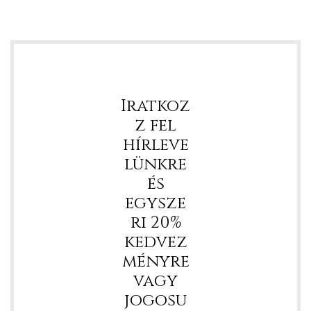
Iratkoz
z fel
hírleve
lünkre
és
egysze
ri 20%
kedvez
ményre
vagy
jogosu