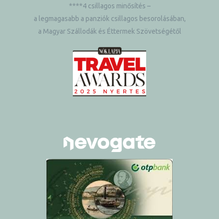
****4 csillagos minősítés –
a legmagasabb a panziók csillagos besorolásában,
a Magyar Szállodák és Éttermek Szövetségétől