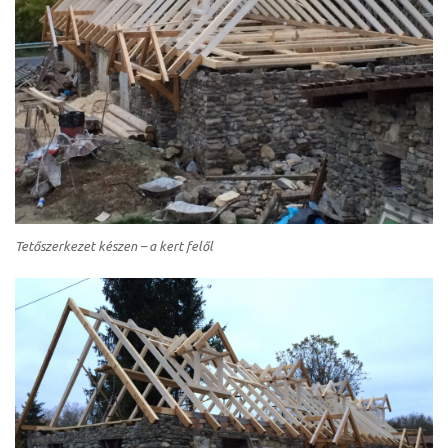
ádat!
Tetőszerkezet készen – a kert felől
int!