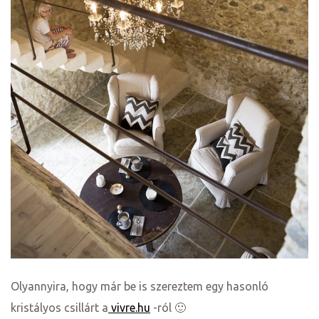
Olyannyira, hogy már be is szereztem egy hasonló
kristályos csillárt a
vivre.hu
-ról 🙂