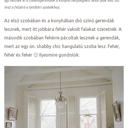
Így néznek ki a födémgerendák a konyha helységben. Ahol lyuk van, ott
lesz a feljáró a tetőtéri szobákhoz.
Az első szobában és a konyhában dió színű gerendák
lesznek, mert itt jobbára fehér vakolt falakat szeretnék. A
második szobában fehérre pácoltak lesznek a gerendák,
mert az egy ún. shabby chic hangulatú szoba lesz. Fehér,
fehér és fehér 🙂 Ilyesmire gondolok: