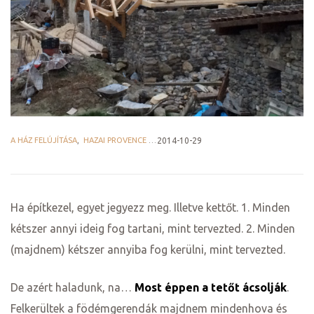
ge
A HÁZ FELÚJÍTÁSA
,
HAZAI PROVENCE BLOG
2014-10-29
D 2025
e
Ha építkezel, egyet jegyezz meg. Illetve kettőt. 1. Minden
kétszer annyi ideig fog tartani, mint tervezted. 2. Minden
(majdnem) kétszer annyiba fog kerülni, mint tervezted.
leknek
De azért haladunk, na…
Most éppen a tetőt ácsolják
.
te
Felkerültek a födémgerendák majdnem mindenhova és