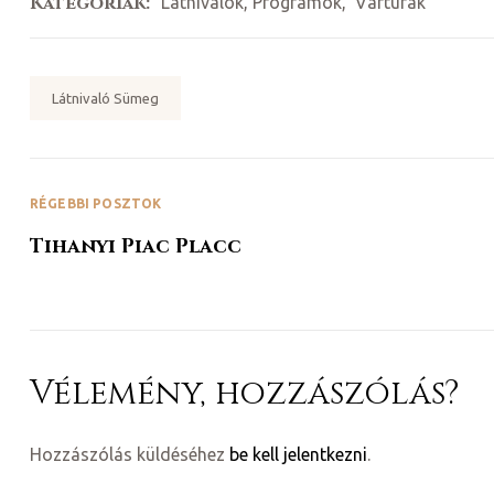
Kategóriák:
Látnivalók, Programok
,
Vártúrák
Tags:
Látnivaló Sümeg
RÉGEBBI POSZTOK
y 2020
Tihanyi Piac Placc
d!
Vélemény, hozzászólás?
!
!
Hozzászólás küldéséhez
be kell jelentkezni
.