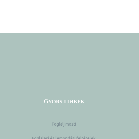
Gyors linkek
Foglalj most!
Foglalási és lemondási feltételek