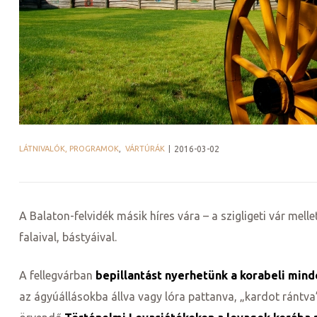
LÁTNIVALÓK, PROGRAMOK
,
VÁRTÚRÁK
2016-03-02
j
A Balaton-felvidék másik híres vára – a szigligeti vár melle
vence-
falaival, bástyáival.
A fellegvárban
bepillantást nyerhetünk a korabeli min
az ágyúállásokba állva vagy lóra pattanva, „kardot rántva