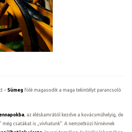
tt –
Sümeg
fölé magasodik a maga tekintélyt parancsoló
dennapokba
, az éléskamrától kezdve a kovácsműhelyig, de
” még csatákat is „vívhatunk”. A nemzetközi hírnévnek