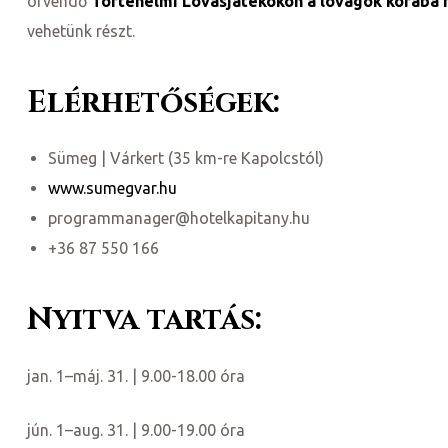
örvendő
Történelmi Lovasjátékokon a lovagok korába 
vehetünk részt.
Elérhetőségek:
Sümeg | Várkert (35 km-re Kapolcstól)
www.sumegvar.hu
programmanager@hotelkapitany.hu
+36 87 550 166
ni
Nyitva tartás:
jan. 1–máj. 31. | 9.00-18.00 óra
jún. 1–aug. 31. | 9.00-19.00 óra