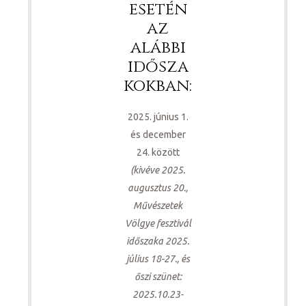
esetén
az
alábbi
idősza
kokban:
2025. június 1.
és december
24. között
(kivéve 2025.
augusztus 20.,
Művészetek
Völgye fesztivál
időszaka 2025.
július 18-27., és
őszi szünet:
2025.10.23-