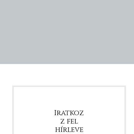
Iratkoz
z fel
hírleve