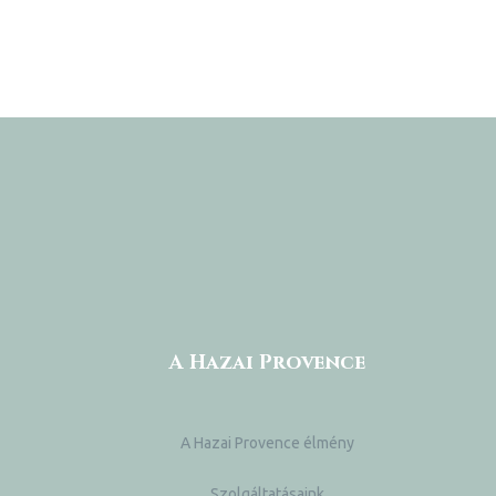
ádat!
int!
A Hazai Provence
A Hazai Provence élmény
Szolgáltatásaink