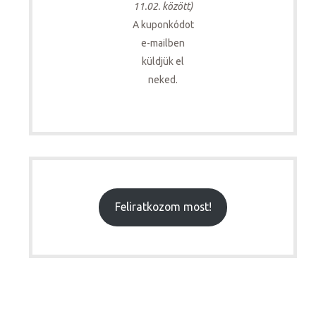
11.02. között)
A kuponkódot
e-mailben
küldjük el
neked.
Feliratkozom most!