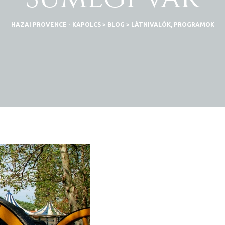
HAZAI PROVENCE - KAPOLCS
>
BLOG
>
LÁTNIVALÓK, PROGRAMOK