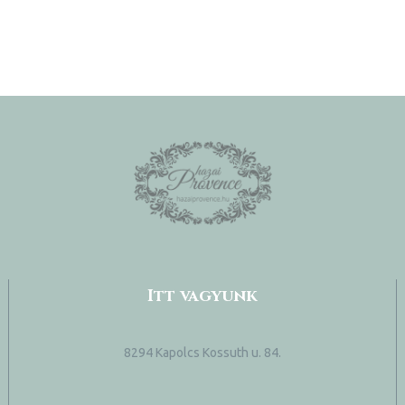
Itt vagyunk
8294 Kapolcs Kossuth u. 84.