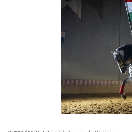
ételek
tételek
mail