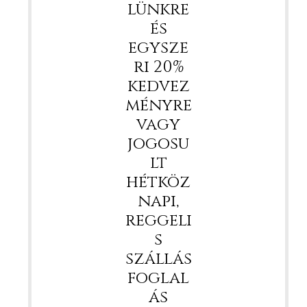
lünkre
és
egysze
ri 20%
kedvez
ményre
vagy
jogosu
lt
hétköz
napi,
reggeli
s
szállás
foglal
ás