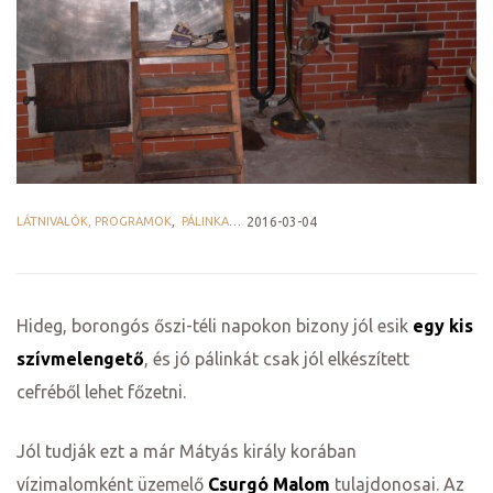
ge
LÁTNIVALÓK, PROGRAMOK
,
PÁLINKAHÁZAK
2016-03-04
D 2025
e
Hideg, borongós őszi-téli napokon bizony jól esik
egy kis
szívmelengető
, és jó pálinkát csak jól elkészített
cefréből lehet főzetni.
leknek
Jól tudják ezt a már Mátyás király korában
te
vízimalomként üzemelő
Csurgó Malom
tulajdonosai. Az