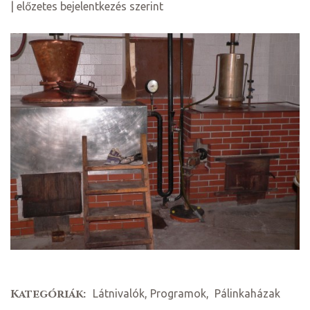
| előzetes bejelentkezés szerint
ni
Kategóriák:
Látnivalók, Programok
,
Pálinkaházak