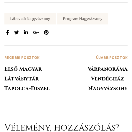
Tags:
Látnivaló Nagyvázsony
Program Nagyvázsony
MEGOSZTÁS:
RÉGEBBI POSZTOK
ÚJABB POSZTOK
Első Magyar
Várpanoráma
Látványtár -
Vendégház -
Tapolca-Diszel
Nagyvázsony
k a
Vélemény, hozzászólás?