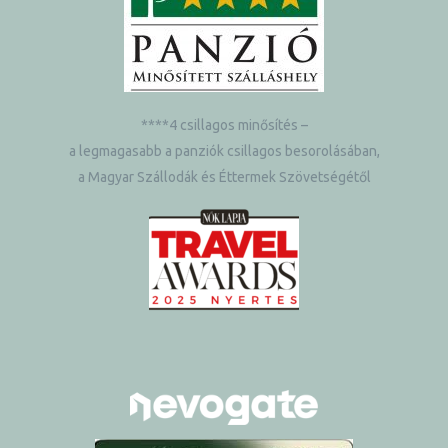
****4 csillagos minősítés –
a legmagasabb a panziók csillagos besorolásában,
a Magyar Szállodák és Éttermek Szövetségétől