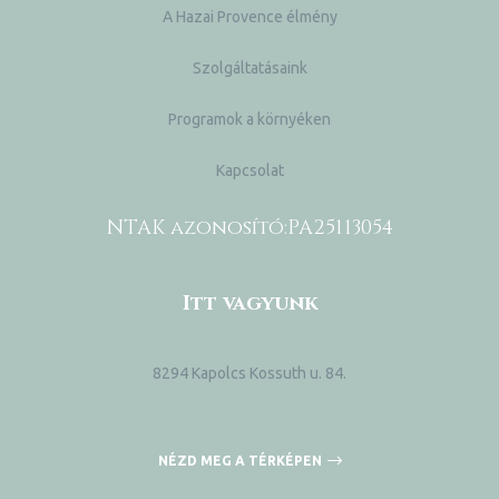
A Hazai Provence élmény
Szolgáltatásaink
Programok a környéken
Kapcsolat
NTAK azonosító:
PA25113054
Itt vagyunk
8294 Kapolcs Kossuth u. 84.
NÉZD MEG A TÉRKÉPEN