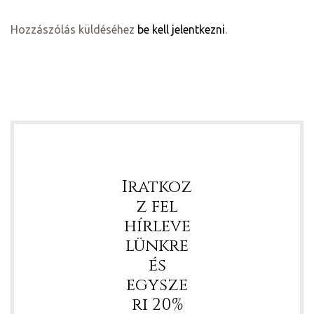
Hozzászólás küldéséhez
be kell jelentkezni
.
ételek
Iratkoz
z fel
hírleve
lünkre
és
tételek
egysze
mail
ri 20%