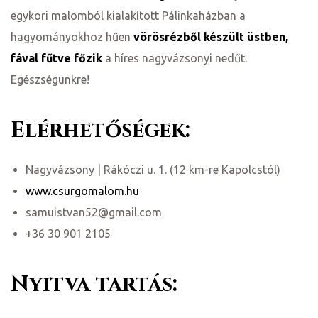
egykori malomból kialakított Pálinkaházban a
hagyományokhoz hűen
vörösrézből készült üstben,
fával fűtve főzik
a híres nagyvázsonyi nedűt.
Egészségünkre!
Elérhetőségek:
Nagyvázsony | Rákóczi u. 1. (12 km-re Kapolcstól)
www.csurgomalom.hu
j
samuistvan52@gmail.com
+36 30 901 2105
vence-
Nyitva tartás: