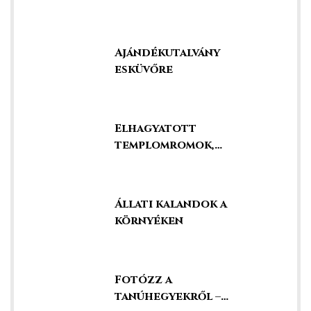
legjobbak között!
Ajándékutalvány
esküvőre
Elhagyatott
templomromok,
kápolnák és kegyhelyek
Állati kalandok a
környéken
Fotózz a
tanúhegyekről –