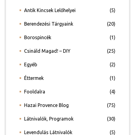
Antik Kincsek Lelőhelyei
(5)
Berendezési Tárgyaink
(20)
Borospincék
(1)
Csináld Magad! – DIY
(25)
Egyéb
(2)
Éttermek
(1)
Fooldalra
(4)
Hazai Provence Blog
(75)
Látnivalók, Programok
(30)
Levendulás Látnivalók
(5)