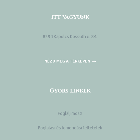
Itt vagyunk
8294 Kapolcs Kossuth u. 84.
NÉZD MEG A TÉRKÉPEN
Gyors linkek
Foglalj most!
Foglalási és lemondási feltételek