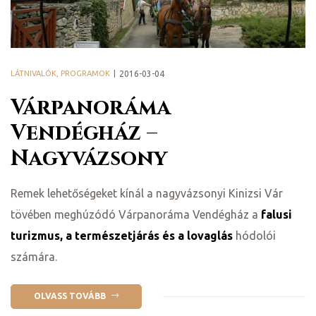
LÁTNIVALÓK, PROGRAMOK
2016-03-04
Várpanoráma
Vendégház –
y 2020
Nagyvázsony
d!
Remek lehetőségeket kínál a nagyvázsonyi Kinizsi Vár
tövében meghúzódó Várpanoráma Vendégház a
falusi
turizmus, a természetjárás és a lovaglás
hódolói
!
számára.
!
OLVASS TOVÁBB