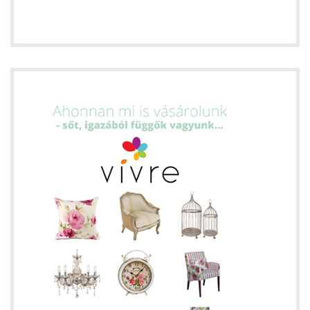
szédületes kilátás