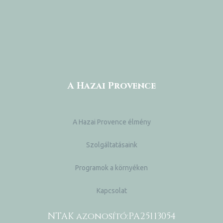
A Hazai Provence
A Hazai Provence élmény
Szolgáltatásaink
Programok a környéken
Kapcsolat
NTAK azonosító:
PA25113054