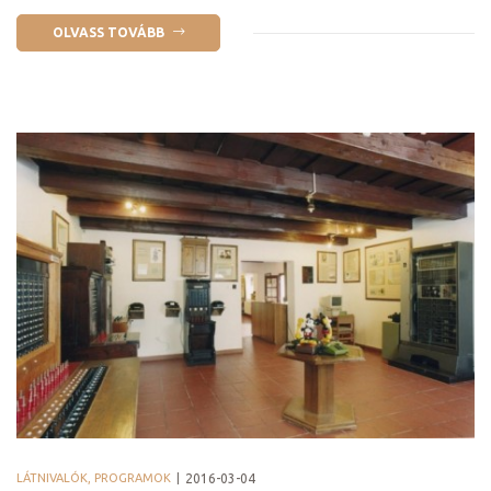
OLVASS TOVÁBB
k a
LÁTNIVALÓK, PROGRAMOK
2016-03-04