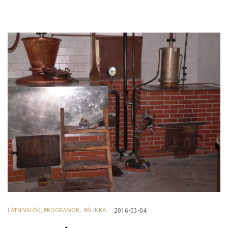
ádat!
int!
LÁTNIVALÓK, PROGRAMOK
,
PÁLINKAHÁZAK
2016-03-04