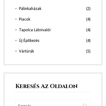
Pálinkaházak
(2)
Piacok
(4)
Tapolca Látnivalói
(4)
Új Építkezés
(4)
Vártúrák
(5)
Keresés Az Oldalon