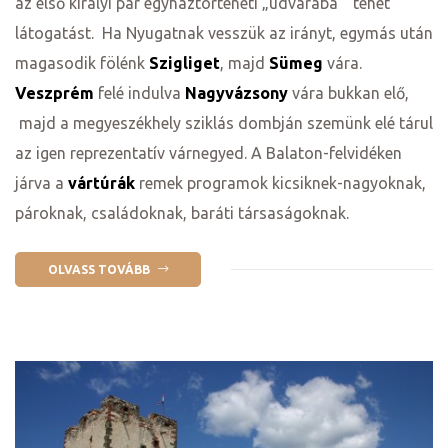
az első királyi pár egyháztörténeti „udvarába” tehet
látogatást. Ha Nyugatnak vesszük az irányt, egymás után
magasodik fölénk
Szigliget
, majd
Sümeg
vára.
Veszprém
felé indulva
Nagyvázsony
vára bukkan elő,
majd a megyeszékhely sziklás dombján szemünk elé tárul
az igen reprezentatív várnegyed. A Balaton-felvidéken
járva a
vártúrák
remek programok kicsiknek-nagyoknak,
pároknak, családoknak, baráti társaságoknak.
OLVASS TOVÁBB
j
vence-