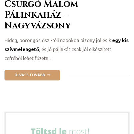
Csurgó Malom
Pálinkaház –
Nagyvázsony
Hideg, borongós őszi-téli napokon bizony jól esik
egy kis
szívmelengető
, és jó pálinkát csak jól elkészített
cefréből lehet főzetni.
OLVASS TOVÁBB