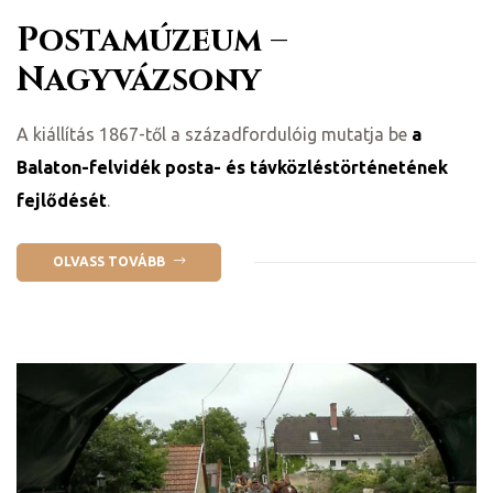
Postamúzeum –
Nagyvázsony
A kiállítás 1867-től a századfordulóig mutatja be
a
ételek
Balaton-felvidék posta- és távközléstörténetének
fejlődését
.
OLVASS TOVÁBB
tételek
mail