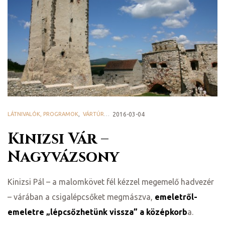
LÁTNIVALÓK, PROGRAMOK
,
VÁRTÚRÁK
2016-03-04
ni
Kinizsi Vár –
Nagyvázsony
Kinizsi Pál – a malomkövet fél kézzel megemelő hadvezér
– várában a csigalépcsőket megmászva,
emeletről-
emeletre „lépcsőzhetünk vissza” a középkorb
a.