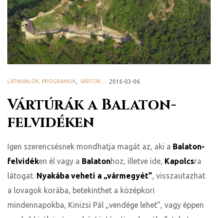
ge
LÁTNIVALÓK, PROGRAMOK
,
VÁRTÚRÁK
2016-03-06
Vártúrák a Balaton-
D 2025
felvidéken
e
Igen szerencsésnek mondhatja magát az, aki a
Balaton-
felvidék
en él vagy a
Balaton
hoz, illetve ide,
Kapolcs
ra
látogat.
Nyakába veheti a „vármegyét”
, visszautazhat
leknek
a lovagok korába, betekinthet a középkori
mindennapokba, Kinizsi Pál „vendége lehet”, vagy éppen
te