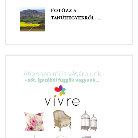
Fotózz a
tanúhegyekről –
szédületes kilátás