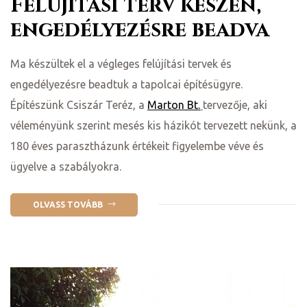
Felújítási terv készen,
engedélyezésre beadva
Ma készültek el a végleges felújítási tervek és
engedélyezésre beadtuk a tapolcai építésügyre.
Építészünk Csiszár Teréz, a
Marton Bt.
tervezője, aki
véleményünk szerint mesés kis házikót tervezett nekünk, a
180 éves parasztházunk értékeit figyelembe véve és
ügyelve a szabályokra.
ni
OLVASS TOVÁBB