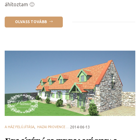
áhítoztam 🙂
OLVASS TOVÁBB
j
vence-
A HÁZ FELÚJÍTÁSA
,
HAZAI PROVENCE BLOG
2014-06-13