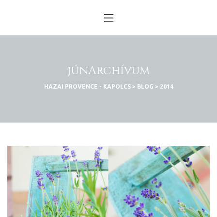
n
obára
júnArchívum
küldtél
HAZAI PROVENCE - KAPOLCS
>
BLOG
>
2014
s – év
D 2025
D 2025
k