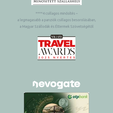
****4 csillagos minősítés –
a legmagasabb a panziók csillagos besorolásában,
a Magyar Szállodák és Éttermek Szövetségétől