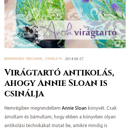
ge
BERENDEZÉSI TÁRGYAINK
,
CSINÁLD MAGAD! - DIY
2014-06-27
,
HAZAI PROVENCE BLOG
D 2025
Virágtartó antikolás,
ahogy Annie Sloan is
e
csinálja
Nemrégiben megrendeltem
Annie Sloan
könyvét. Csak
leknek
ámultam és bámultam, hogy ebben a könyvben olyan
te
antikolási technikákat mutat be, amikre mindig is