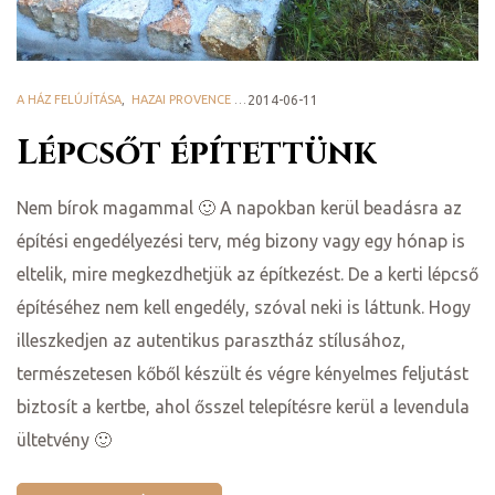
A HÁZ FELÚJÍTÁSA
,
HAZAI PROVENCE BLOG
2014-06-11
Lépcsőt építettünk
ételek
Nem bírok magammal 🙂 A napokban kerül beadásra az
építési engedélyezési terv, még bizony vagy egy hónap is
eltelik, mire megkezdhetjük az építkezést. De a kerti lépcső
építéséhez nem kell engedély, szóval neki is láttunk. Hogy
illeszkedjen az autentikus parasztház stílusához,
természetesen kőből készült és végre kényelmes feljutást
biztosít a kertbe, ahol ősszel telepítésre kerül a levendula
tételek
ültetvény 🙂
mail