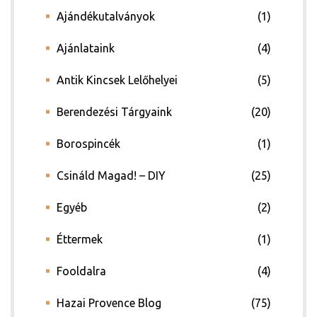
Ajándékutalványok
(1)
Ajánlataink
(4)
Antik Kincsek Lelőhelyei
(5)
Berendezési Tárgyaink
(20)
Borospincék
(1)
Csináld Magad! – DIY
(25)
Egyéb
(2)
Éttermek
(1)
Fooldalra
(4)
Hazai Provence Blog
(75)