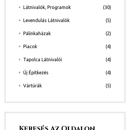
Látnivalók, Programok
(30)
Levendulás Látnivalók
(5)
Pálinkaházak
(2)
Piacok
(4)
Tapolca Látnivalói
(4)
Új Építkezés
(4)
Vártúrák
(5)
Keresés Az Oldalon