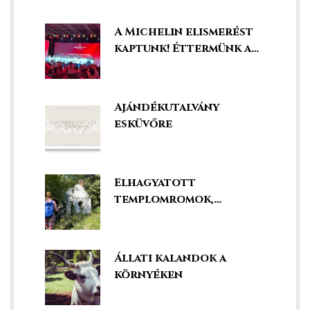
A Michelin elismerést
kaptunk! Éttermünk a
legjobbak között!
Ajándékutalvány
esküvőre
Elhagyatott
templomromok,
kápolnák és kegyhelyek
Állati kalandok a
környéken