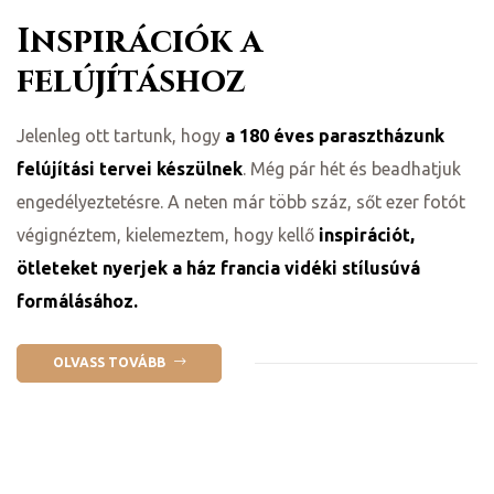
Inspirációk a
felújításhoz
Jelenleg ott tartunk, hogy
a 180 éves parasztházunk
felújítási tervei készülnek
. Még pár hét és beadhatjuk
engedélyeztetésre. A neten már több száz, sőt ezer fotót
ádat!
végignéztem, kielemeztem, hogy kellő
inspirációt,
ötleteket nyerjek a ház francia vidéki stílusúvá
formálásához.
int!
OLVASS TOVÁBB