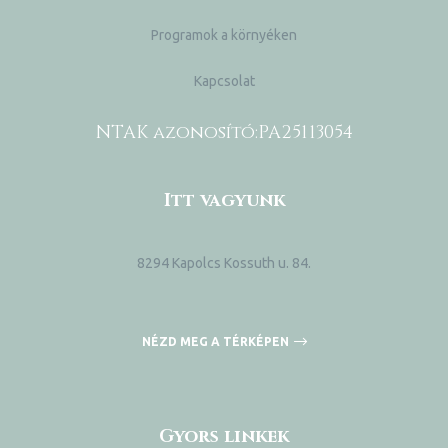
Programok a környéken
Kapcsolat
NTAK azonosító:
PA25113054
Itt vagyunk
8294 Kapolcs Kossuth u. 84.
NÉZD MEG A TÉRKÉPEN
Gyors linkek