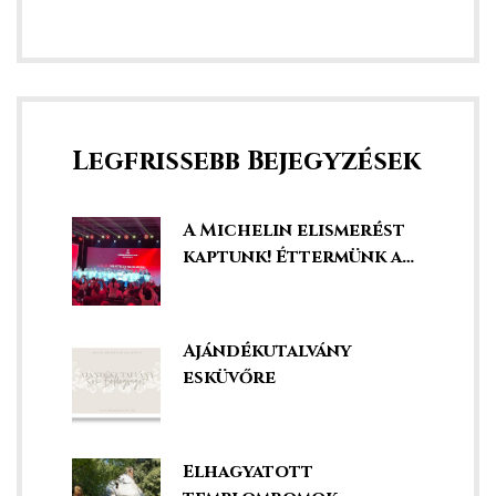
Legfrissebb Bejegyzések
y 2020
A Michelin elismerést
kaptunk! Éttermünk a
d!
legjobbak között!
Ajándékutalvány
esküvőre
!
!
Elhagyatott