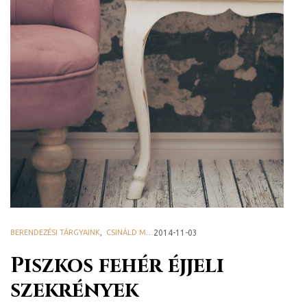
ni
BERENDEZÉSI TÁRGYAINK
,
CSINÁLD MAGAD! - DIY
2014-11-03
,
HAZAI PROVENCE BLOG
Piszkos fehér éjjeli
szekrények