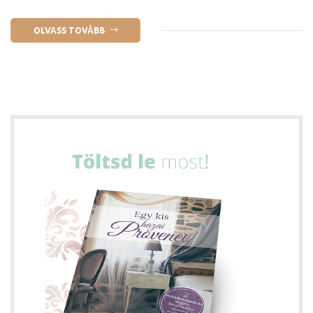
OLVASS TOVÁBB
k a