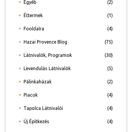
Egyéb
(2)
Éttermek
(1)
Fooldalra
(4)
Hazai Provence Blog
(75)
Látnivalók, Programok
(30)
Levendulás Látnivalók
(5)
Pálinkaházak
(2)
Piacok
(4)
Tapolca Látnivalói
(4)
Új Építkezés
(4)