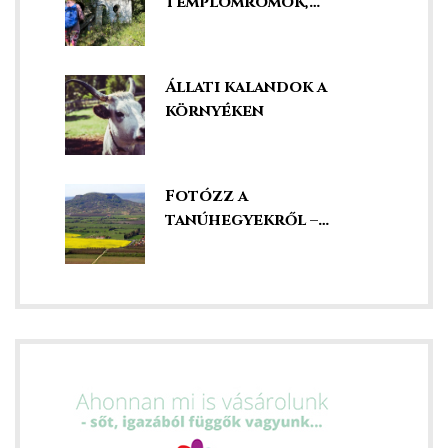
templomromok,
kápolnák és kegyhelyek
Állati kalandok a
környéken
ádat!
Fotózz a
tanúhegyekről –
szédületes kilátás
int!