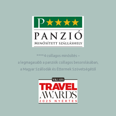
****4 csillagos minősítés –
a legmagasabb a panziók csillagos besorolásában,
a Magyar Szállodák és Éttermek Szövetségétől