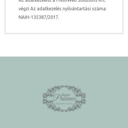
Az adatkezelést a FreshWeb Solutions Kft.
végzi Az adatkezelés nyilvántartási száma:
NAIH-135387/2017.