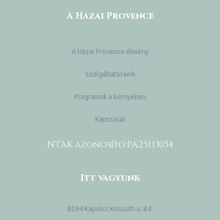
A Hazai Provence
A Hazai Provence élmény
Szolgáltatásaink
Programok a környéken
Kapcsolat
NTAK azonosító:
PA25113054
Itt vagyunk
8294 Kapolcs Kossuth u. 84.