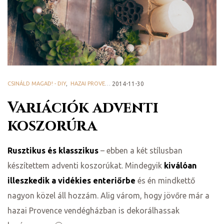
ge
CSINÁLD MAGAD! - DIY
,
HAZAI PROVENCE BLOG
2014-11-30
Variációk adventi
D 2025
koszorúra
e
Rusztikus és klasszikus
– ebben a két stílusban
készítettem adventi koszorúkat. Mindegyik
kiválóan
illeszkedik a vidékies enteriőrbe
és én mindkettő
leknek
nagyon közel áll hozzám. Alig várom, hogy jövőre már a
hazai Provence vendégházban is dekorálhassak
te