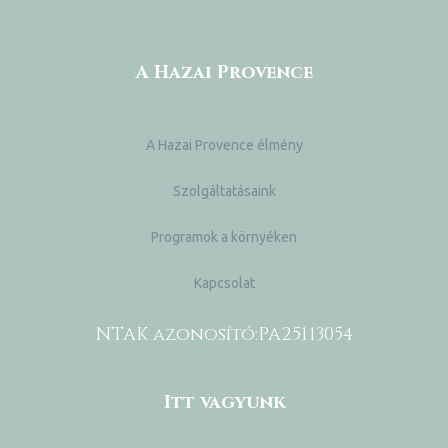
A Hazai Provence
A Hazai Provence élmény
Szolgáltatásaink
Programok a környéken
Kapcsolat
NTAK azonosító:
PA25113054
Itt vagyunk