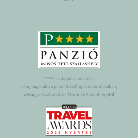
****4 csillagos minősítés –
a legmagasabb a panziók csillagos besorolásában,
a Magyar Szállodák és Éttermek Szövetségétől