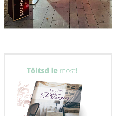
ádat!
int!