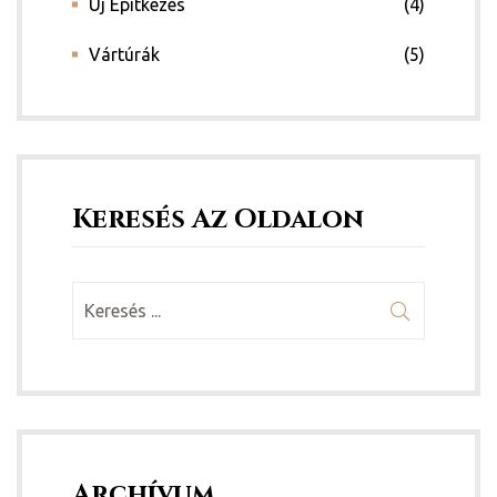
Új Építkezés
(4)
Vártúrák
(5)
Keresés Az Oldalon
Archívum