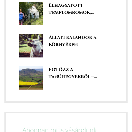
Elhagyatott
templomromok,
kápolnák és kegyhelyek
Állati kalandok a
környéken
Fotózz a
tanúhegyekről –
szédületes kilátás