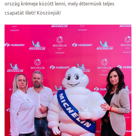
ország krémeje között lenni, mely éttermünk teljes
csapatát illeti! Köszönjük!
j
vence-