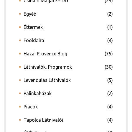
Csináld Magad! – DIY
(25)
Egyéb
(2)
Éttermek
(1)
Fooldalra
(4)
Hazai Provence Blog
(75)
Látnivalók, Programok
(30)
Levendulás Látnivalók
(5)
Pálinkaházak
(2)
Piacok
(4)
Tapolca Látnivalói
(4)