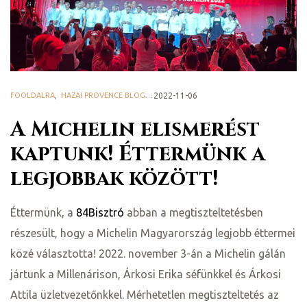
ge
FOOLDALRA
,
HAZAI PROVENCE BLOG
2022-11-06
A Michelin elismerést
D 2025
kaptunk! Éttermünk a
legjobbak között!
e
Éttermünk, a
84Bisztró
abban a megtiszteltetésben
részesült, hogy a Michelin Magyarország legjobb éttermei
közé választotta! 2022. november 3-án a Michelin gálán
leknek
jártunk a Millenárison, Árkosi Erika séfünkkel és Árkosi
Attila üzletvezetőnkkel. Mérhetetlen megtiszteltetés az
te