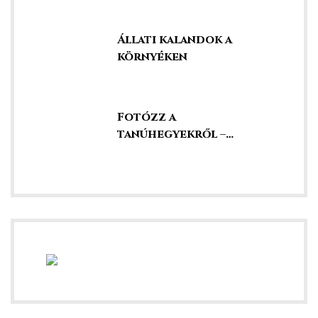
Állati kalandok a
környéken
ételek
Fotózz a
tanúhegyekről –
szédületes kilátás
tételek
mail