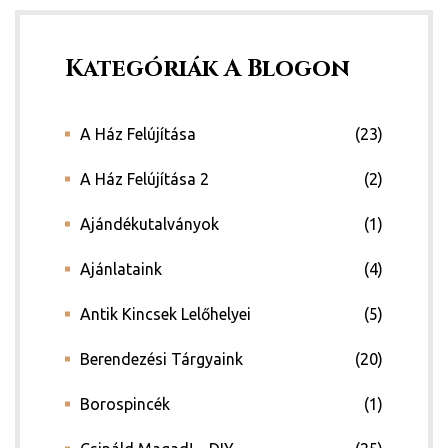
Kategóriák A Blogon
A Ház Felújítása
(23)
A Ház Felújítása 2
(2)
y 2020
Ajándékutalványok
(1)
d!
Ajánlataink
(4)
Antik Kincsek Lelőhelyei
(5)
!
Berendezési Tárgyaink
(20)
!
Borospincék
(1)