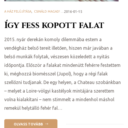
A HÁZ FELÚJÍTÁSA
,
CSINÁLD MAGAD! - DIY
2016-01-15
,
HAZAI PROVENCE BLOG
Így fess kopott falat
2015. nyár derekán komoly dilemmába estem a
vendégház belső tereit illetően, hiszen már javában a
belső munkák folytak, vészesen közeledett a nyitás
időpontja. Először a falakat mindenütt fehérre festettem
ki, méghozzá biomésszel (Jupol), hogy a régi falak
j
szellőzni tudjanak. De egy helyen, a Chateau szobánkban
– melyet a Loire-völgyi kastélyok mintájára szerettem
vence-
volna kialakítani – nem stimmelt a mindenhol máshol
remekül helytálló fehér fal…
OLVASS TOVÁBB