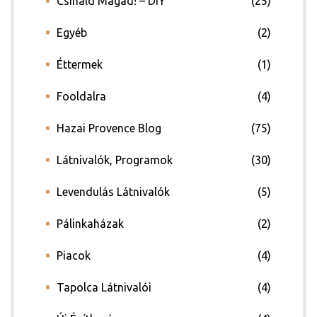
Csináld Magad! – DIY
(25)
Egyéb
(2)
Éttermek
(1)
Fooldalra
(4)
Hazai Provence Blog
(75)
ádat!
Látnivalók, Programok
(30)
Levendulás Látnivalók
(5)
int!
Pálinkaházak
(2)
Piacok
(4)
Tapolca Látnivalói
(4)