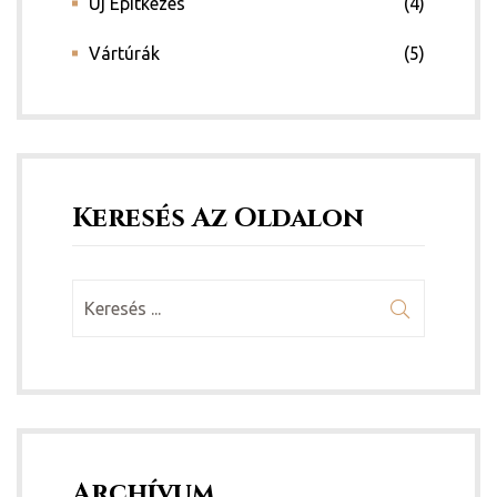
Új Építkezés
(4)
Vártúrák
(5)
Keresés Az Oldalon
Archívum