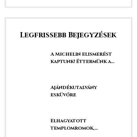
Legfrissebb Bejegyzések
A Michelin elismerést
kaptunk! Éttermünk a
legjobbak között!
Ajándékutalvány
esküvőre
k a
Elhagyatott
templomromok,
kápolnák és kegyhelyek