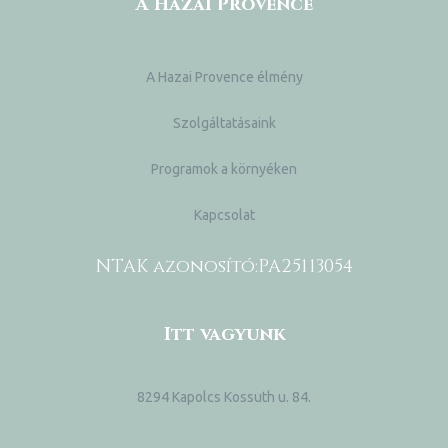
A Hazai Provence
A Hazai Provence élmény
Szolgáltatásaink
Programok a környéken
Kapcsolat
NTAK azonosító:
PA25113054
Itt vagyunk
8294 Kapolcs Kossuth u. 84.