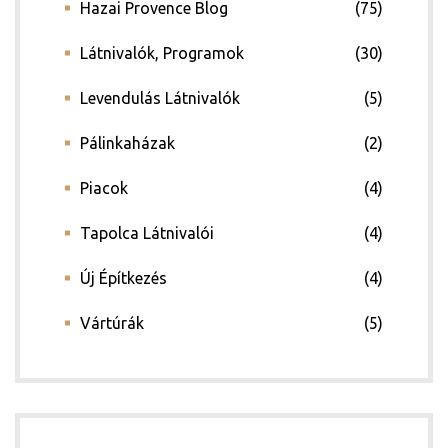
Hazai Provence Blog
(75)
Látnivalók, Programok
(30)
Levendulás Látnivalók
(5)
Pálinkaházak
(2)
Piacok
(4)
Tapolca Látnivalói
(4)
Új Építkezés
(4)
Vártúrák
(5)