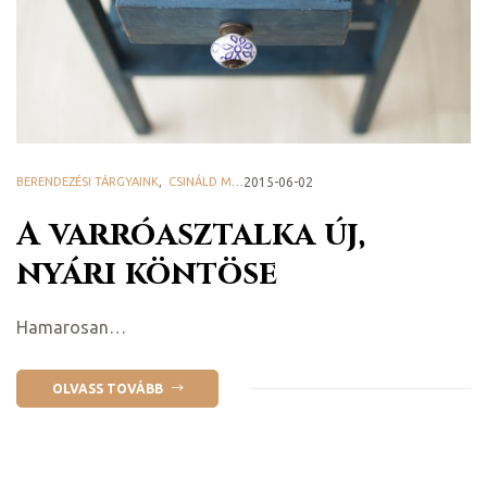
ge
BERENDEZÉSI TÁRGYAINK
,
CSINÁLD MAGAD! - DIY
2015-06-02
,
HAZAI PROVENCE BLOG
A varróasztalka új,
D 2025
nyári köntöse
e
Hamarosan…
OLVASS TOVÁBB
leknek
te