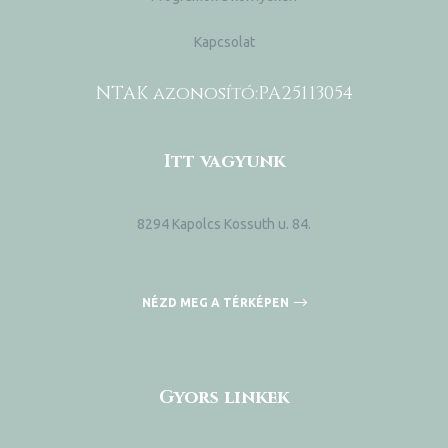
Kapcsolat
NTAK azonosító:
PA25113054
Itt vagyunk
8294 Kapolcs Kossuth u. 84.
NÉZD MEG A TÉRKÉPEN
Gyors linkek