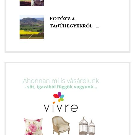
Fotózz a
tanúhegyekről –
szédületes kilátás
ételek
tételek
mail