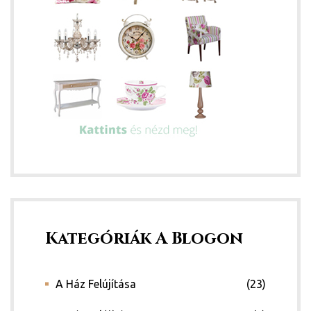
y 2020
d!
Kategóriák A Blogon
!
!
A Ház Felújítása
(23)