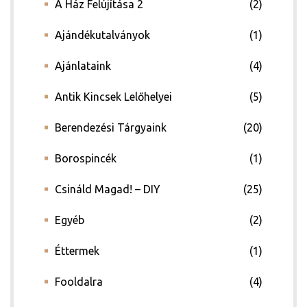
A Ház Felújítása 2
(2)
Ajándékutalványok
(1)
Ajánlataink
(4)
Antik Kincsek Lelőhelyei
(5)
Berendezési Tárgyaink
(20)
ádat!
Borospincék
(1)
Csináld Magad! – DIY
(25)
int!
Egyéb
(2)
Éttermek
(1)
Fooldalra
(4)