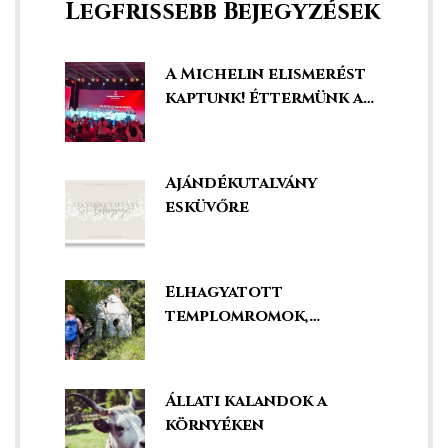
Legfrissebb Bejegyzések
A Michelin elismerést
kaptunk! Éttermünk a
legjobbak között!
Ajándékutalvány
esküvőre
Elhagyatott
templomromok,
kápolnák és kegyhelyek
k a
Állati kalandok a
környéken