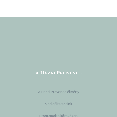
A Hazai Provence
A Hazai Provence élmény
Szolgáltatásaink
Programok a környéken