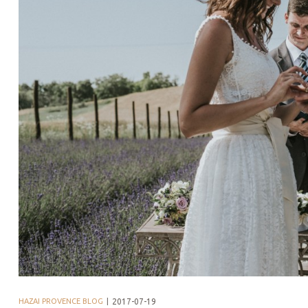
j
vence-
HAZAI PROVENCE BLOG
2017-07-19