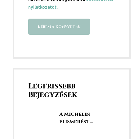
nyilatkozatot
.
KÉREM A KÖNYVET
Legfrissebb
Bejegyzések
A Michelin
elismerést
kaptunk!
Éttermünk a