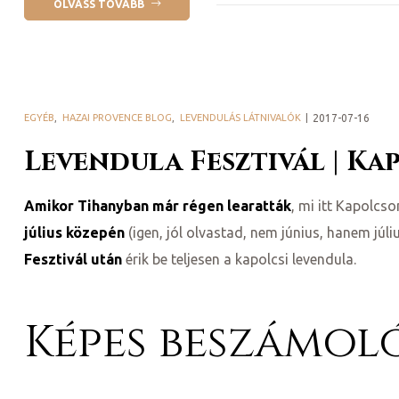
OLVASS TOVÁBB
EGYÉB
,
HAZAI PROVENCE BLOG
,
LEVENDULÁS LÁTNIVALÓK
2017-07-16
Levendula Fesztivál | Kap
Amikor Tihanyban már régen learatták
, mi itt Kapolcs
július közepén
(igen, jól olvastad, nem június, hanem júli
Fesztivál után
érik be teljesen a kapolcsi levendula.
Képes beszámol
k a