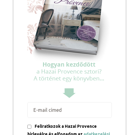
Feliratkozok a Hazai Provence
hírlevélre és elfogadom az
adatkezelési