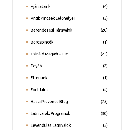
Ajánlataink
(4)
Antik Kincsek Lelőhelyei
(5)
Berendezési Tárgyaink
(20)
Borospincék
(1)
Csináld Magad! – DIY
(25)
Egyéb
(2)
Éttermek
(1)
Fooldalra
(4)
Hazai Provence Blog
(75)
Látnivalók, Programok
(30)
Levendulás Látnivalók
(5)