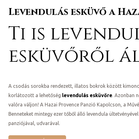
Levendulás esküvő a Haz
Ti is levendu
esküvőről á
ni
A csodás sorokba rendezett, illatos bokrok között kimo
korlátozott a lehetőség
levendulás esküvőre
. Azonban n
valóra váljon! A Hazai Provence Panzió Kapolcson, a Művé
Benneteket mintegy ezer tőből álló levendula ültetvényéve
panziójával, udvarával.