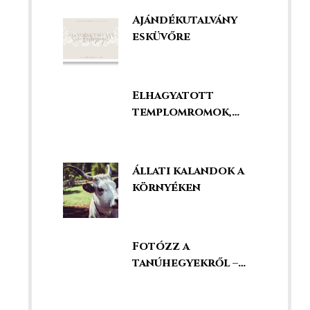
legjobbak között!
Ajándékutalvány
esküvőre
Elhagyatott
templomromok,
kápolnák és
kegyhelyek
Állati kalandok a
környéken
Fotózz a
tanúhegyekről –
szédületes kilátás