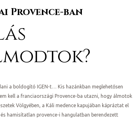
ai Provence-ban
lás
lmodtok?
ndani a boldogító IGEN-t… Kis hazánkban meglehetősen
em kell a franciaországi Provence-ba utazni, hogy álmotok
szetek Völgyében, a Káli medence kapujában kápráztat el
l és hamisítatlan provence-i hangulatban berendezett