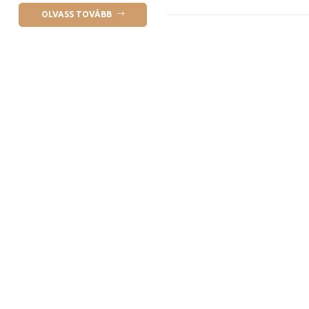
OLVASS TOVÁBB
ételek
tételek
mail