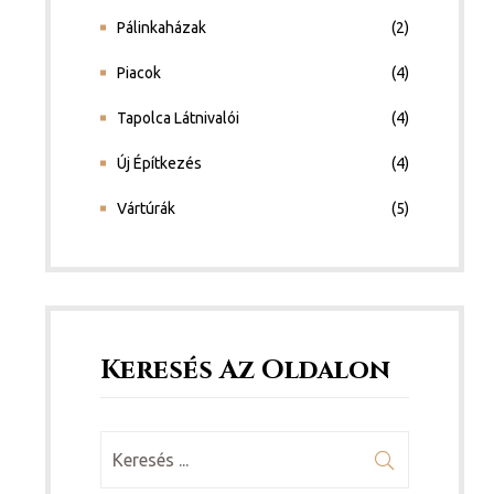
Pálinkaházak
(2)
Piacok
(4)
Tapolca Látnivalói
(4)
Új Építkezés
(4)
Vártúrák
(5)
Keresés Az Oldalon