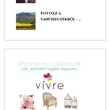
Fotózz a
tanúhegyekről –
szédületes kilátás
ádat!
int!