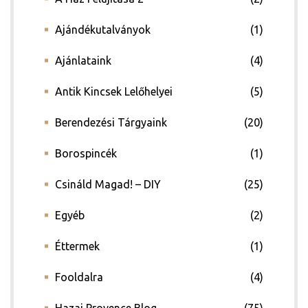
Ajándékutalványok
(1)
Ajánlataink
(4)
Antik Kincsek Lelőhelyei
(5)
Berendezési Tárgyaink
(20)
Borospincék
(1)
Csináld Magad! – DIY
(25)
Egyéb
(2)
Éttermek
(1)
Fooldalra
(4)