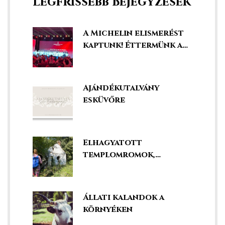
Legfrissebb Bejegyzések
A Michelin elismerést
kaptunk! Éttermünk a
legjobbak között!
Ajándékutalvány
esküvőre
y 2020
d!
Elhagyatott
templomromok,
kápolnák és kegyhelyek
!
Állati kalandok a
!
környéken