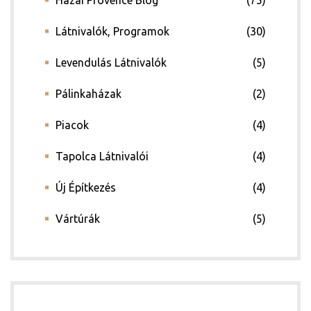
Hazai Provence Blog
(75)
Látnivalók, Programok
(30)
Levendulás Látnivalók
(5)
Pálinkaházak
(2)
Piacok
(4)
Tapolca Látnivalói
(4)
Új Építkezés
(4)
Vártúrák
(5)