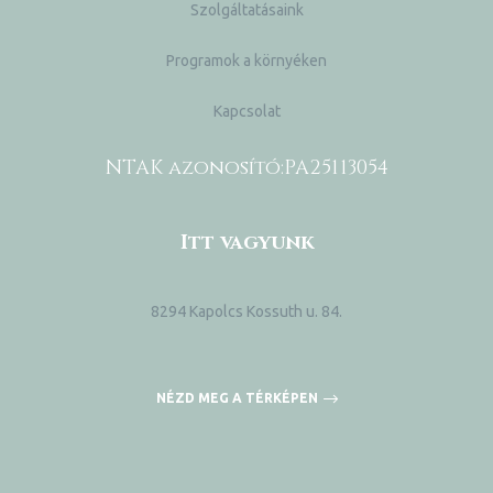
Szolgáltatásaink
Programok a környéken
Kapcsolat
NTAK azonosító:
PA25113054
Itt vagyunk
8294 Kapolcs Kossuth u. 84.
NÉZD MEG A TÉRKÉPEN