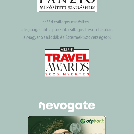
****4 csillagos minősítés –
a legmagasabb a panziók csillagos besorolásában,
a Magyar Szállodák és Éttermek Szövetségétől