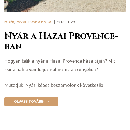
EGYÉB
,
HAZAI PROVENCE BLOG
2018-01-29
Nyár a Hazai Provence-
ban
Hogyan telik a nyár a Hazai Provence háza táján? Mit
csinálnak a vendégek nálunk és a környéken?
ni
Mutatjuk! Nyári képes beszámolónk következik!
OLVASS TOVÁBB