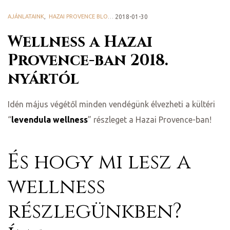
ge
AJÁNLATAINK
,
HAZAI PROVENCE BLOG
2018-01-30
Wellness a Hazai
Provence-ban 2018.
nyártól
Idén május végétől minden vendégünk élvezheti a kültéri
D 2025
“
levendula wellness
” részleget a Hazai Provence-ban!
e
És hogy mi lesz a
wellness
leknek
részlegünkben?
te