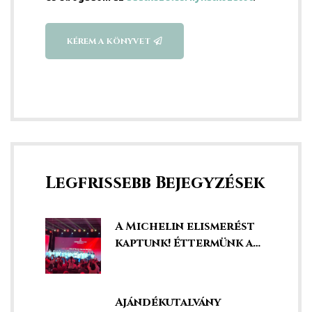
KÉREM A KÖNYVET
Legfrissebb Bejegyzések
A Michelin elismerést
kaptunk! Éttermünk a
legjobbak között!
Ajándékutalvány