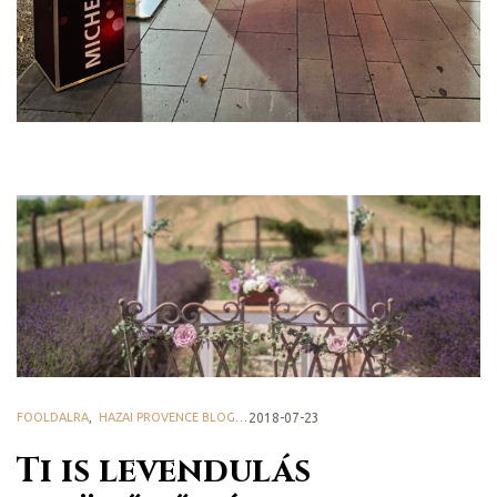
ádat!
int!
FOOLDALRA
,
HAZAI PROVENCE BLOG
2018-07-23
Ti is levendulás