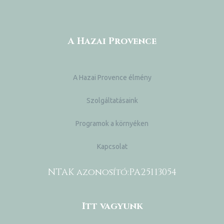
A Hazai Provence
A Hazai Provence élmény
Szolgáltatásaink
Programok a környéken
Kapcsolat
NTAK azonosító:
PA25113054
Itt vagyunk