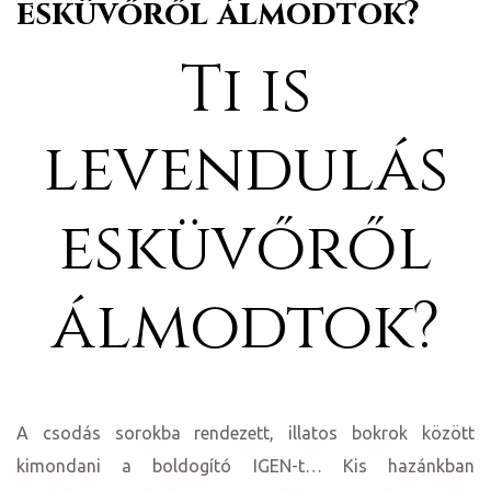
esküvőről álmodtok?
Ti is
levendulás
esküvőről
álmodtok?
A csodás sorokba rendezett, illatos bokrok között
kimondani a boldogító IGEN-t… Kis hazánkban