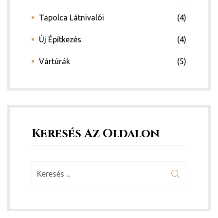
Tapolca Látnivalói
(4)
Új Építkezés
(4)
Vártúrák
(5)
Keresés Az Oldalon