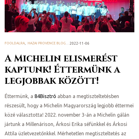
ge
FOOLDALRA
,
HAZAI PROVENCE BLOG
2022-11-06
A Michelin elismerést
D 2025
kaptunk! Éttermünk a
legjobbak között!
e
Éttermünk, a
84Bisztró
abban a megtiszteltetésben
részesült, hogy a Michelin Magyarország legjobb éttermei
közé választotta! 2022. november 3-án a Michelin gálán
leknek
jártunk a Millenárison, Árkosi Erika séfünkkel és Árkosi
Attila üzletvezetőnkkel. Mérhetetlen megtiszteltetés az
te