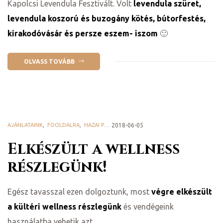
Kapolcsi Levendula Fesztivált. Volt
levendula szüret,
levendula koszorú és buzogány kötés, bútorfestés,
kirakodóvásár és persze eszem- iszom
🙂
OLVASS TOVÁBB
AJÁNLATAINK
,
FOOLDALRA
,
HAZAI PROVENCE BLOG
2018-06-05
Elkészült a wellness
részlegünk!
Egész tavasszal ezen dolgoztunk, most
végre elkészült
a kültéri wellness részlegünk
és vendégeink
használatba vehetik azt.