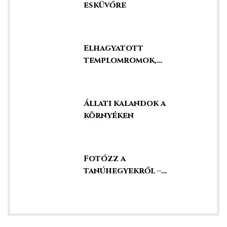
esküvőre
Elhagyatott
templomromok,
kápolnák és kegyhelyek
Állati kalandok a
környéken
Fotózz a
tanúhegyekről –
szédületes kilátás