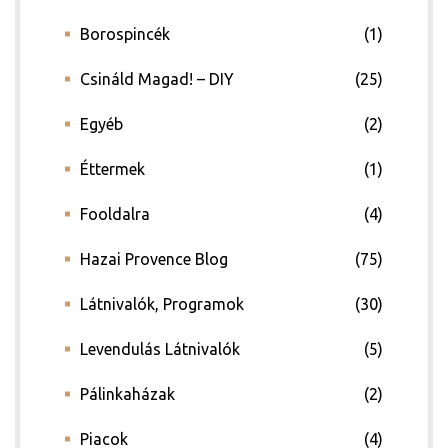
Borospincék
(1)
Csináld Magad! – DIY
(25)
Egyéb
(2)
Éttermek
(1)
Fooldalra
(4)
Hazai Provence Blog
(75)
Látnivalók, Programok
(30)
Levendulás Látnivalók
(5)
Pálinkaházak
(2)
Piacok
(4)