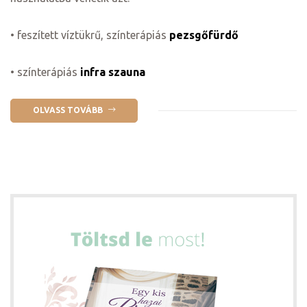
• feszített víztükrű, színterápiás
pezsgőfürdő
• színterápiás
infra szauna
OLVASS TOVÁBB