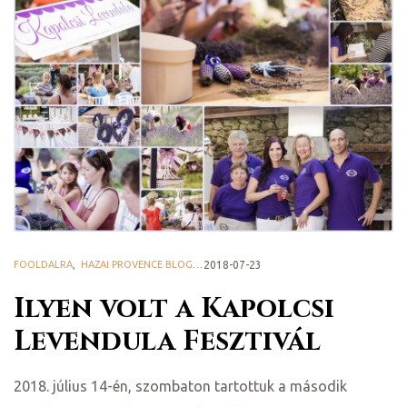
FOOLDALRA
,
HAZAI PROVENCE BLOG
,
LEVENDULÁS LÁTNIVALÓK
2018-07-23
Ilyen volt a Kapolcsi
Levendula Fesztivál
2018. július 14-én, szombaton tartottuk a második