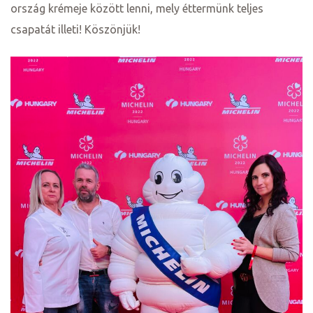
ország krémeje között lenni, mely éttermünk teljes
csapatát illeti! Köszönjük!
j
vence-