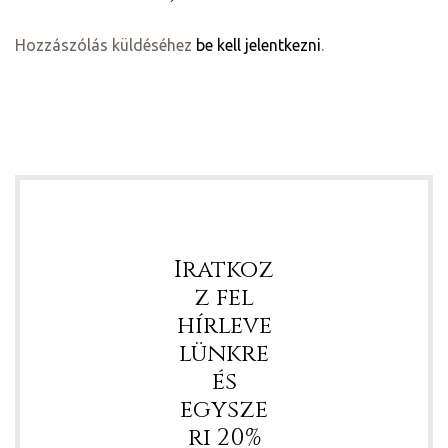
Hozzászólás küldéséhez
be kell jelentkezni
.
ádat!
Iratkoz
int!
z fel
hírleve
lünkre
és
egysze
ri 20%