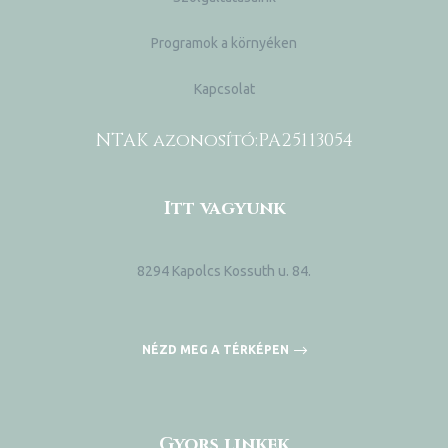
Programok a környéken
Kapcsolat
NTAK azonosító:
PA25113054
Itt vagyunk
8294 Kapolcs Kossuth u. 84.
NÉZD MEG A TÉRKÉPEN
Gyors linkek