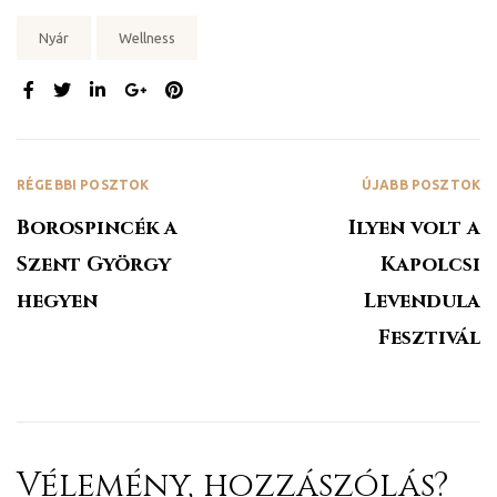
Tags:
Nyár
Wellness
MEGOSZTÁS:
RÉGEBBI POSZTOK
ÚJABB POSZTOK
y 2020
Borospincék a
Ilyen volt a
Szent György
Kapolcsi
d!
hegyen
Levendula
Fesztivál
!
!
Vélemény, hozzászólás?