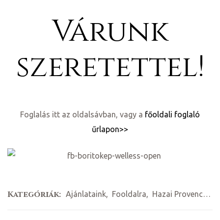
Várunk
szeretettel!
ételek
Foglalás itt az oldalsávban, vagy a
főoldali foglaló
űrlapon>>
tételek
Kategóriák:
Ajánlataink
,
Fooldalra
,
Hazai Provence Blog
mail