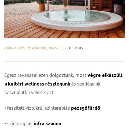
ge
AJÁNLATAINK
,
FOOLDALRA
,
HAZAI PROVENCE BLOG
2018-06-05
D 2025
Egész tavasszal ezen dolgoztunk, most
végre elkészült
e
a kültéri wellness részlegünk
és vendégeink
használatba vehetik azt.
• feszített víztükrű, színterápiás
pezsgőfürdő
leknek
• színterápiás
infra szauna
te