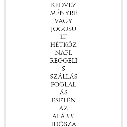
kedvez
ményre
vagy
jogosu
lt
hétköz
napi,
reggeli
s
szállás
foglal
ás
esetén
az
alábbi
idősza