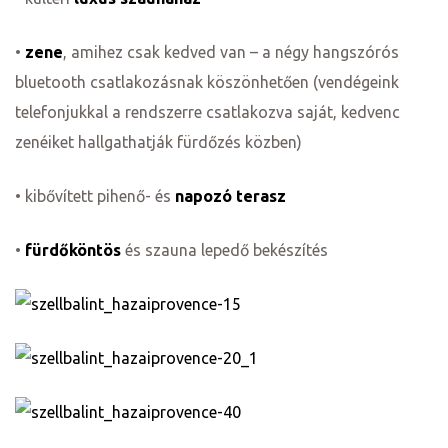
•
zene
, amihez csak kedved van – a négy hangszórós
bluetooth csatlakozásnak köszönhetően (vendégeink
telefonjukkal a rendszerre csatlakozva saját, kedvenc
zenéiket hallgathatják fürdőzés közben)
• kibővített pihenő- és
napozó terasz
•
fürdőköntös
és szauna lepedő bekészítés
ni