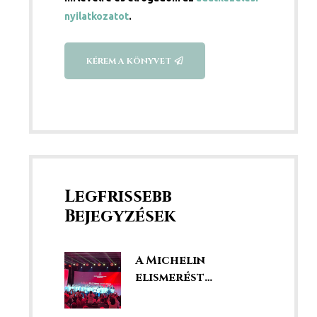
nyilatkozatot
.
KÉREM A KÖNYVET
Legfrissebb
Bejegyzések
A Michelin
elismerést
kaptunk!
Éttermünk a