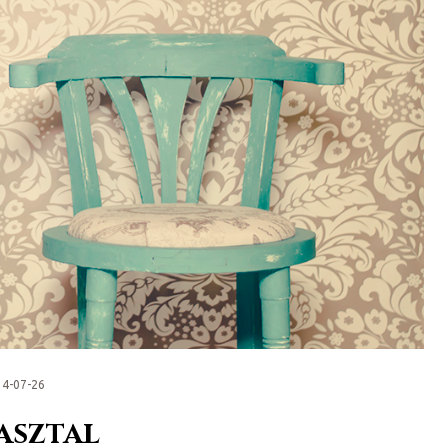
14-07-26
asztal