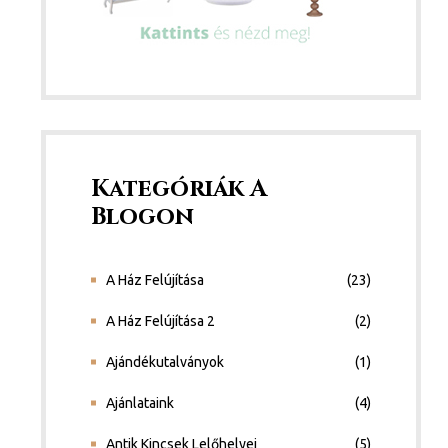
Kategóriák A
Blogon
A Ház Felújítása
(23)
A Ház Felújítása 2
(2)
Ajándékutalványok
(1)
Ajánlataink
(4)
Antik Kincsek Lelőhelyei
(5)