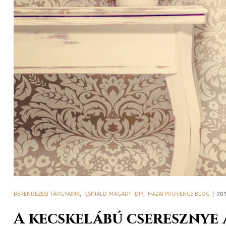
k a
BERENDEZÉSI TÁRGYAINK
,
CSINÁLD MAGAD! - DIY
,
HAZAI PROVENCE BLOG
20
A kecskelábú cseresznye 