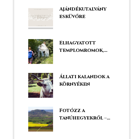
legjobbak között!
Ajándékutalvány
esküvőre
Elhagyatott
templomromok,
kápolnák és
kegyhelyek
Állati kalandok a
környéken
Fotózz a
tanúhegyekről –
szédületes kilátás