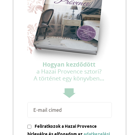
Feliratkozok a Hazai Provence
hírlevélre és elfogadom az
adatkezelési