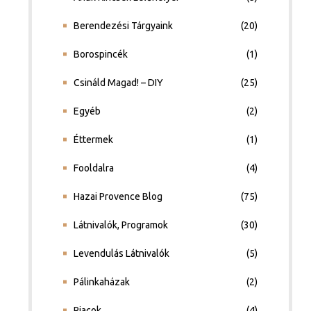
Berendezési Tárgyaink
(20)
Borospincék
(1)
Csináld Magad! – DIY
(25)
Egyéb
(2)
Éttermek
(1)
Fooldalra
(4)
Hazai Provence Blog
(75)
Látnivalók, Programok
(30)
Levendulás Látnivalók
(5)
Pálinkaházak
(2)
Piacok
(4)