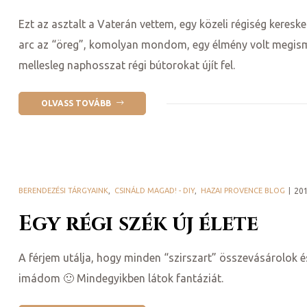
Ezt az asztalt a Vaterán vettem, egy közeli régiség keresk
arc az “öreg”, komolyan mondom, egy élmény volt megismer
mellesleg naphosszat régi bútorokat újít fel.
ételek
OLVASS TOVÁBB
BERENDEZÉSI TÁRGYAINK
,
CSINÁLD MAGAD! - DIY
,
HAZAI PROVENCE BLOG
20
Egy régi szék új élete
tételek
A férjem utálja, hogy minden “szirszart” összevásárolo
imádom 🙂 Mindegyikben látok fantáziát.
mail