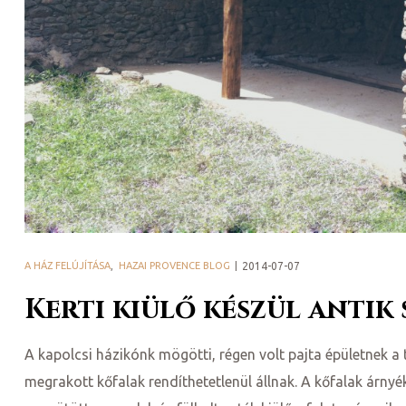
ádat!
int!
A HÁZ FELÚJÍTÁSA
,
HAZAI PROVENCE BLOG
2014-07-07
Kerti kiülő készül antik
A kapolcsi házikónk mögötti, régen volt pajta épületnek a 
megrakott kőfalak rendíthetetlenül állnak. A kőfalak árnyék