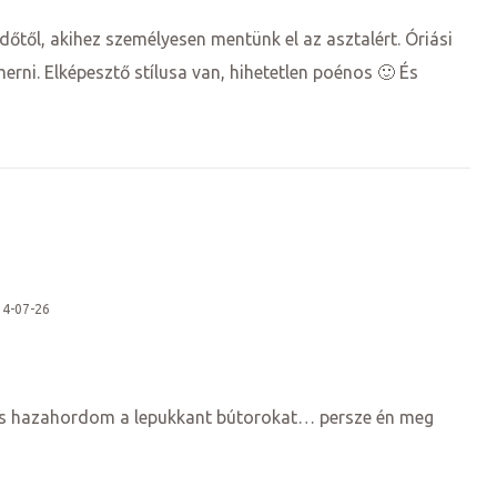
edőtől, akihez személyesen mentünk el az asztalért. Óriási
ni. Elképesztő stílusa van, hihetetlen poénos 🙂 És
14-07-26
k és hazahordom a lepukkant bútorokat… persze én meg