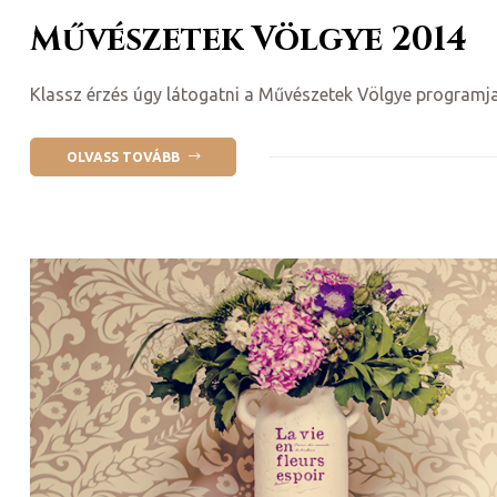
Művészetek Völgye 2014
Klassz érzés úgy látogatni a Művészetek Völgye programjai
OLVASS TOVÁBB
ni