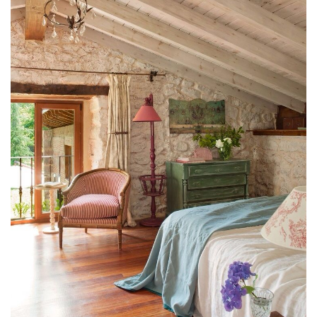
ádat!
int!