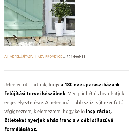
ge
A HÁZ FELÚJÍTÁSA
,
HAZAI PROVENCE BLOG
2014-06-11
D 2025
e
Jelenleg ott tartunk, hogy
a 180 éves parasztházunk
felújítási tervei készülnek
. Még pár hét és beadhatjuk
engedélyeztetésre. A neten már több száz, sőt ezer fotót
végignéztem, kielemeztem, hogy kellő
inspirációt,
leknek
ötleteket nyerjek a ház francia vidéki stílusúvá
te
formálásához.