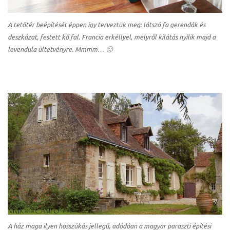
A tetőtér beépítését éppen így terveztük meg: látszó fa gerendák és
deszkázat, festett kő fal. Francia erkéllyel, melyről kilátás nyílik majd a
levendula ültetvényre. Mmmm… 🙂
A ház maga ilyen hosszúkás jellegű, adódóan a magyar paraszti építési