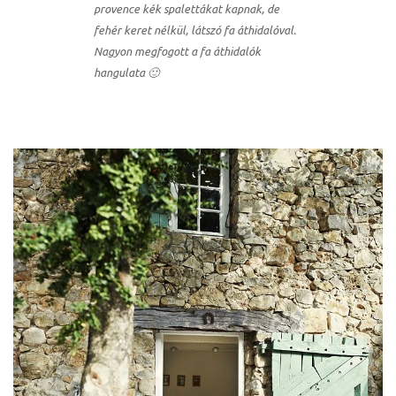
provence kék spalettákat kapnak, de
fehér keret nélkül, látszó fa áthidalóval.
Nagyon megfogott a fa áthidalók
hangulata 🙂
ételek
tételek
mail