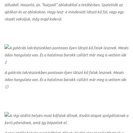
stílusból. Hasonló, ún. “kutyaól” ablakokkal a tetőtérben. Spaletták az
ajtókon és az ablakokon. Hogy lesz- e mindenütt látszó kő fal, vagy egy
részét vakoljuk, még majd kiderül.
A galériás lakrészünkben pontosan ilyen látszó kő falak lesznek. Mesés
ódon hangulata van. És a hatalmas barokk csillárt már meg is vettem ide
🙂
A régi istálló helyén most kőfalak állnak. Kiváló alapot szolgáltatnak a