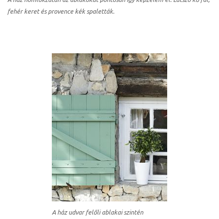
fehér keret és provence kék spaletták.
k a
A ház udvar felőli ablakai szintén