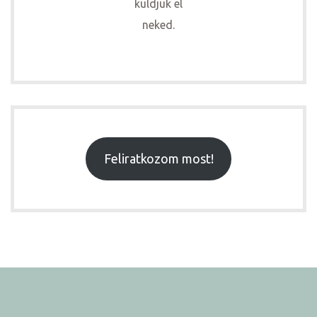
küldjük el
neked.
Feliratkozom most!