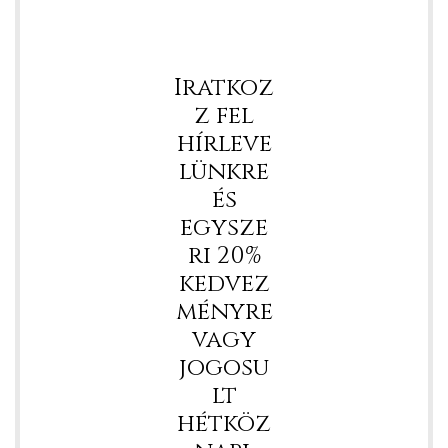
Iratkoz
z fel
hírleve
lünkre
és
egysze
ri 20%
kedvez
ményre
vagy
jogosu
lt
hétköz