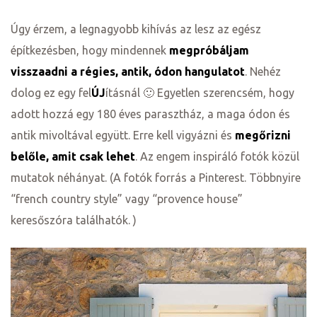
Úgy érzem, a legnagyobb kihívás az lesz az egész
építkezésben, hogy mindennek
megpróbáljam
visszaadni a régies, antik, ódon hangulatot
. Nehéz
dolog ez egy fel
ÚJ
ításnál 🙂 Egyetlen szerencsém, hogy
adott hozzá egy 180 éves parasztház, a maga ódon és
antik mivoltával együtt. Erre kell vigyázni és
megőrizni
belőle, amit csak lehet
. Az engem inspiráló fotók közül
mutatok néhányat. (A fotók forrás a Pinterest. Többnyire
“french country style” vagy “provence house”
j
keresőszóra találhatók. )
vence-