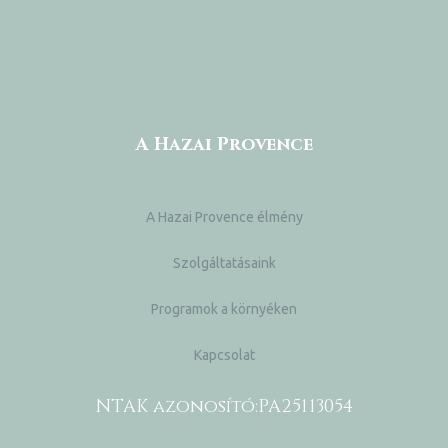
A Hazai Provence
A Hazai Provence élmény
Szolgáltatásaink
Programok a környéken
Kapcsolat
NTAK azonosító:
PA25113054