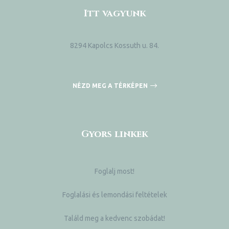
Itt vagyunk
8294 Kapolcs Kossuth u. 84.
NÉZD MEG A TÉRKÉPEN
Gyors linkek
Foglalj most!
Foglalási és lemondási feltételek
Találd meg a kedvenc szobádat!