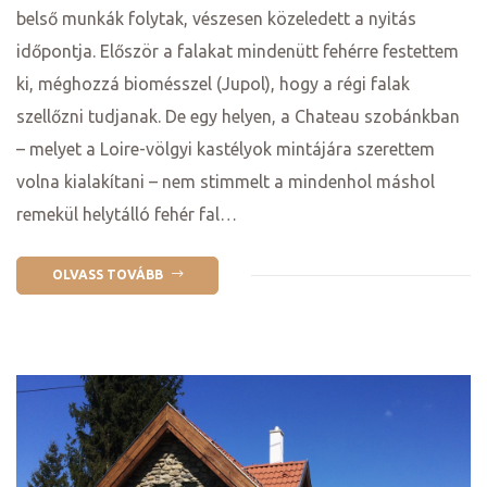
belső munkák folytak, vészesen közeledett a nyitás
időpontja. Először a falakat mindenütt fehérre festettem
ki, méghozzá biomésszel (Jupol), hogy a régi falak
szellőzni tudjanak. De egy helyen, a Chateau szobánkban
– melyet a Loire-völgyi kastélyok mintájára szerettem
volna kialakítani – nem stimmelt a mindenhol máshol
ádat!
remekül helytálló fehér fal…
OLVASS TOVÁBB
int!