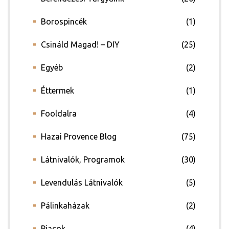
Borospincék
(1)
Csináld Magad! – DIY
(25)
Egyéb
(2)
Éttermek
(1)
Fooldalra
(4)
Hazai Provence Blog
(75)
Látnivalók, Programok
(30)
Levendulás Látnivalók
(5)
Pálinkaházak
(2)
Piacok
(4)