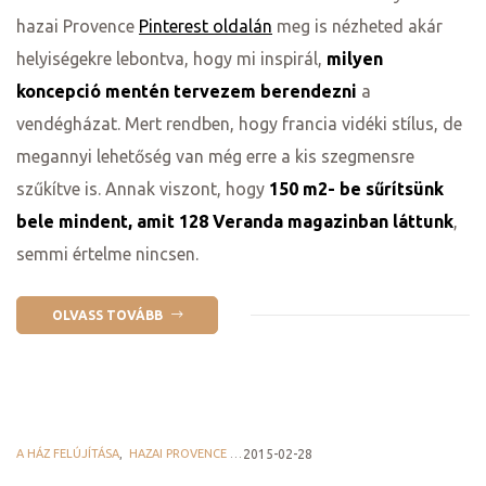
hazai Provence
Pinterest oldalán
meg is nézheted akár
helyiségekre lebontva, hogy mi inspirál,
milyen
koncepció mentén tervezem berendezni
a
vendégházat. Mert rendben, hogy francia vidéki stílus, de
megannyi lehetőség van még erre a kis szegmensre
szűkítve is. Annak viszont, hogy
150 m2- be sűrítsünk
bele mindent, amit 128 Veranda magazinban láttunk
,
semmi értelme nincsen.
OLVASS TOVÁBB
A HÁZ FELÚJÍTÁSA
,
HAZAI PROVENCE BLOG
2015-02-28