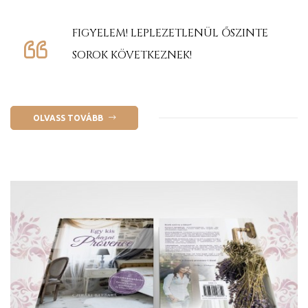
FIGYELEM! LEPLEZETLENÜL ŐSZINTE
SOROK KÖVETKEZNEK!
OLVASS TOVÁBB
ni