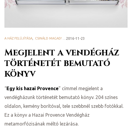
A HÁZ FELÚJÍTÁSA
,
CSINÁLD MAGAD! - DIY
2016-11-23
,
HAZAI PROVENCE BLOG
Megjelent a vendégház
történetét bemutató
könyv
“
Egy kis hazai Provence
” címmel megjelent a
vendégházunk történetét bemutató könyv. 204 színes
oldalon, kemény borítóval, tele szebbnél szebb fotókkal.
k a
Ez a könyv a Hazai Provence Vendégház
metamorfózisának méltó lezárása.