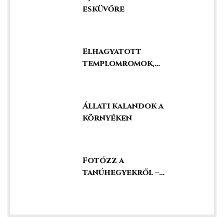
esküvőre
Elhagyatott
templomromok,
kápolnák és kegyhelyek
Állati kalandok a
környéken
Fotózz a
tanúhegyekről –
szédületes kilátás