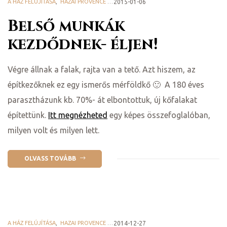
A HÁZ FELÚJÍTÁSA
,
HAZAI PROVENCE BLOG
2015-01-06
Belső munkák
kezdődnek- éljen!
Végre állnak a falak, rajta van a tető. Azt hiszem, az
építkezőknek ez egy ismerős mérföldkő 🙂 A 180 éves
parasztházunk kb. 70%- át elbontottuk, új kőfalakat
építettünk.
Itt megnézheted
egy képes összefoglalóban,
milyen volt és milyen lett.
OLVASS TOVÁBB
A HÁZ FELÚJÍTÁSA
,
HAZAI PROVENCE BLOG
2014-12-27