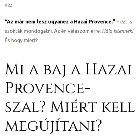
néz.
“Az már nem lesz ugyanez a Hazai Provence.”
– ezt is
szokták mondogatni. Az én válaszom erre:
Hála Istennek!
És hogy miért?
Mi a baj a Hazai
Provence-
j
szal? Miért kell
vence-
megújítani?