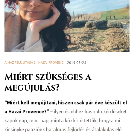
ge
D 2025
A HÁZ FELÚJÍTÁSA 2
,
HAZAI PROVENCE BLOG
2019-03-24
,
ÚJ ÉPÍTKEZÉS
Miért szükséges a
megújulás?
e
“Miért kell megújítani, hiszen csak pár éve készült el
a Hazai Provence?”
– ilyen és ehhez hasonló kérdéseket
leknek
kapok nap, mint nap, mióta közhírré tettük, hogy a mi
te
kicsinyke panziónk hatalmas fejlődés és átalakulás elé