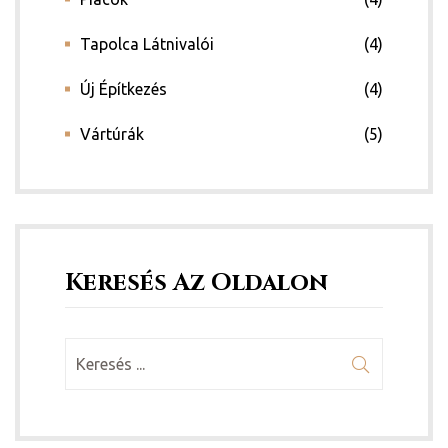
Tapolca Látnivalói
(4)
Új Építkezés
(4)
Vártúrák
(5)
Keresés Az Oldalon