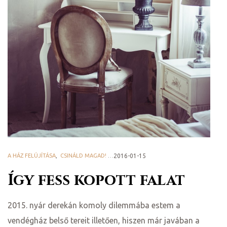
y 2020
d!
A HÁZ FELÚJÍTÁSA
,
CSINÁLD MAGAD! - DIY
2016-01-15
,
HAZAI PROVENCE BLOG
Így fess kopott falat
!
!
2015. nyár derekán komoly dilemmába estem a
vendégház belső tereit illetően, hiszen már javában a