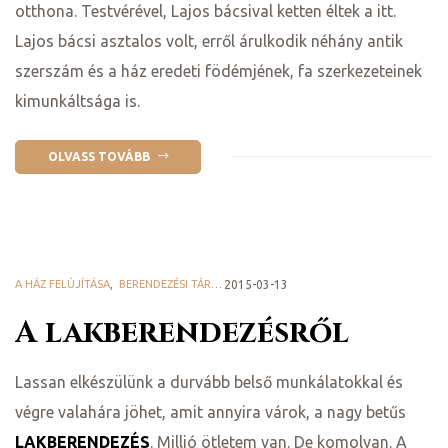
otthona. Testvérével, Lajos bácsival ketten éltek a itt.
Lajos bácsi asztalos volt, erről árulkodik néhány antik
szerszám és a ház eredeti födémjének, fa szerkezeteinek
kimunkáltsága is.
OLVASS TOVÁBB
A HÁZ FELÚJÍTÁSA
,
BERENDEZÉSI TÁRGYAINK
2015-03-13
,
CSINÁLD MAGAD! - DIY
,
HAZAI PRO
A lakberendezésről
Lassan elkészülünk a durvább belső munkálatokkal és
végre valahára jöhet, amit annyira várok, a nagy betűs
LAKBERENDEZÉS
. Millió ötletem van. De komolyan. A