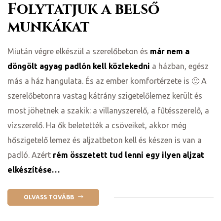
Folytatjuk a belső
munkákat
Miután végre elkészül a szerelőbeton és
már nem a
döngölt agyag padlón kell közlekedni
a házban, egész
más a ház hangulata. És az ember komfortérzete is 🙂 A
szerelőbetonra vastag kátrány szigetelőlemez került és
most jöhetnek a szakik: a villanyszerelő, a fűtésszerelő, a
vízszerelő. Ha ők beletették a csöveiket, akkor még
hőszigetelő lemez és aljzatbeton kell és készen is van a
padló. Azért
rém összetett tud lenni egy ilyen aljzat
elkészítése…
OLVASS TOVÁBB