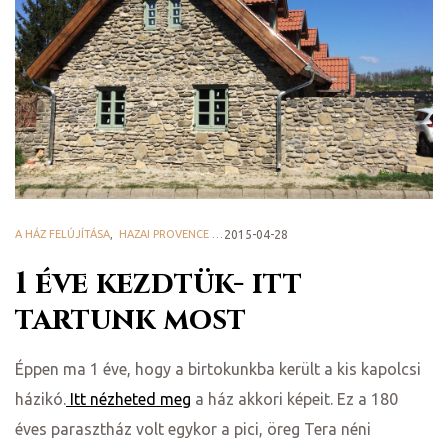
A HÁZ FELÚJÍTÁSA
,
HAZAI PROVENCE BLOG
2015-04-28
1 éve kezdtük- itt
tartunk most
Éppen ma 1 éve, hogy a birtokunkba került a kis kapolcsi
házikó.
Itt nézheted meg
a ház akkori képeit. Ez a 180
éves parasztház volt egykor a pici, öreg Tera néni