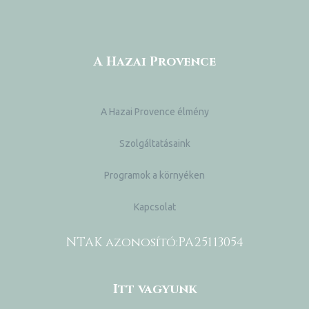
A Hazai Provence
A Hazai Provence élmény
Szolgáltatásaink
Programok a környéken
Kapcsolat
NTAK azonosító:
PA25113054
Itt vagyunk