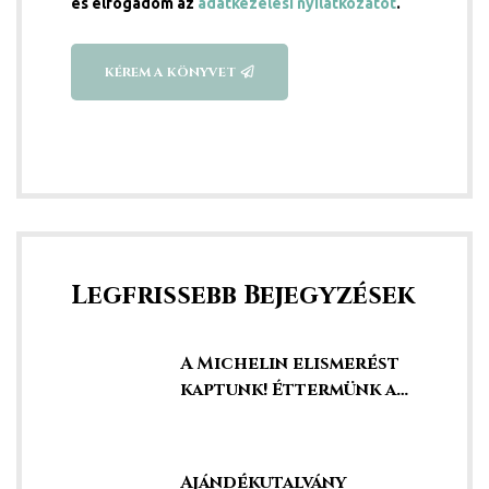
és elfogadom az
adatkezelési nyilatkozatot
.
KÉREM A KÖNYVET
Legfrissebb Bejegyzések
A Michelin elismerést
kaptunk! Éttermünk a
legjobbak között!
Ajándékutalvány