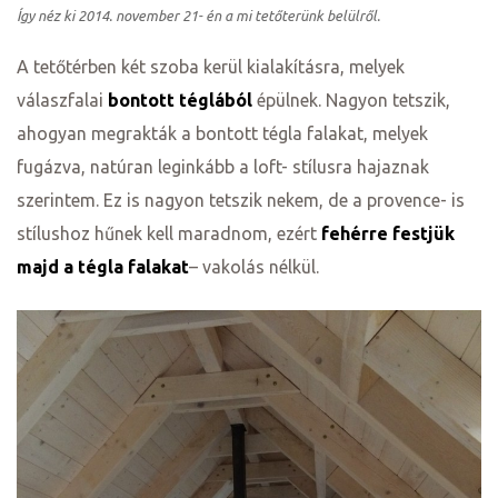
Így néz ki 2014. november 21- én a mi tetőterünk belülről.
A tetőtérben két szoba kerül kialakításra, melyek
válaszfalai
bontott téglából
épülnek. Nagyon tetszik,
ahogyan megrakták a bontott tégla falakat, melyek
fugázva, natúran leginkább a loft- stílusra hajaznak
szerintem. Ez is nagyon tetszik nekem, de a provence- is
stílushoz hűnek kell maradnom, ezért
fehérre festjük
majd a tégla falakat
– vakolás nélkül.
k a