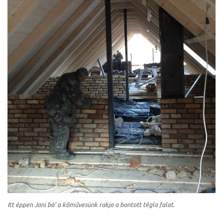
ételek
tételek
Itt éppen Jani bá’ a kőművesünk rakja a bontott tégla falat.
mail