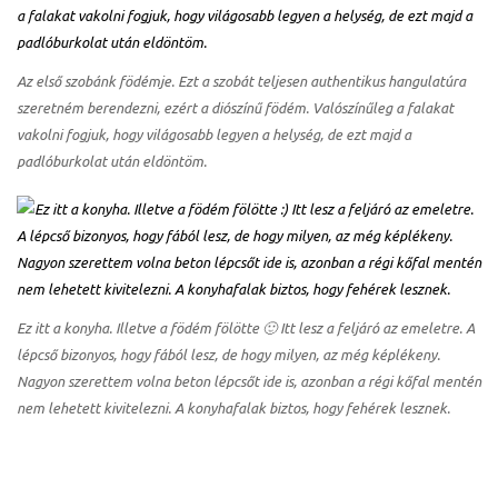
Az első szobánk födémje. Ezt a szobát teljesen authentikus hangulatúra
szeretném berendezni, ezért a diószínű födém. Valószínűleg a falakat
vakolni fogjuk, hogy világosabb legyen a helység, de ezt majd a
padlóburkolat után eldöntöm.
Ez itt a konyha. Illetve a födém fölötte 🙂 Itt lesz a feljáró az emeletre. A
lépcső bizonyos, hogy fából lesz, de hogy milyen, az még képlékeny.
Nagyon szerettem volna beton lépcsőt ide is, azonban a régi kőfal mentén
nem lehetett kivitelezni. A konyhafalak biztos, hogy fehérek lesznek.