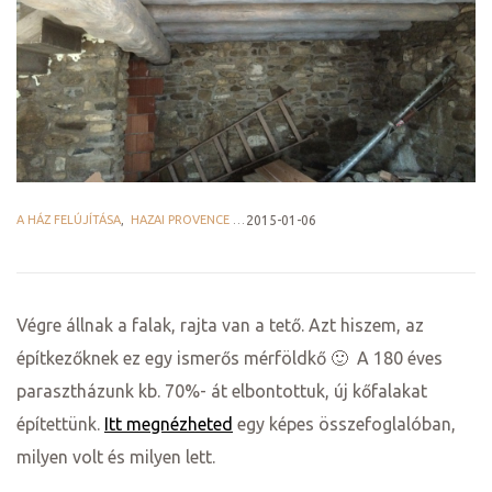
ge
A HÁZ FELÚJÍTÁSA
,
HAZAI PROVENCE BLOG
2015-01-06
D 2025
e
Végre állnak a falak, rajta van a tető. Azt hiszem, az
építkezőknek ez egy ismerős mérföldkő 🙂 A 180 éves
parasztházunk kb. 70%- át elbontottuk, új kőfalakat
leknek
építettünk.
Itt megnézheted
egy képes összefoglalóban,
milyen volt és milyen lett.
te