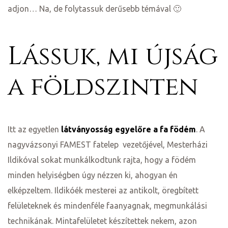
adjon… Na, de folytassuk derűsebb témával 🙂
Lássuk, mi újság
a földszinten
ádat!
Itt az egyetlen
látványosság egyelőre a fa födém
. A
nagyvázsonyi FAMEST fatelep vezetőjével, Mesterházi
int!
Ildikóval sokat munkálkodtunk rajta, hogy a födém
minden helyiségben úgy nézzen ki, ahogyan én
elképzeltem. Ildikóék mesterei az antikolt, öregbített
felületeknek és mindenféle faanyagnak, megmunkálási
technikának. Mintafelületet készítettek nekem, azon