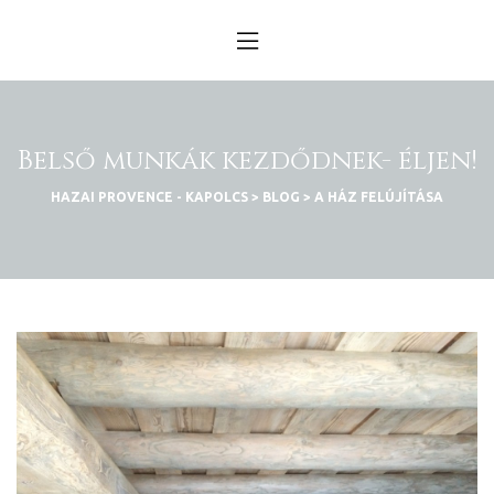
n
obára
Belső munkák kezdődnek- éljen!
küldtél
HAZAI PROVENCE - KAPOLCS
>
BLOG
>
A HÁZ FELÚJÍTÁSA
s – év
D 2025
D 2025
k