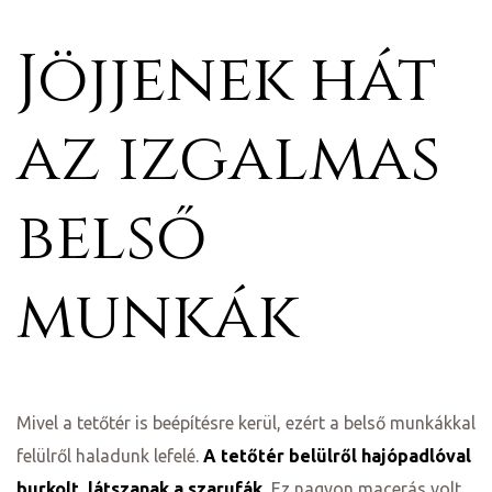
Jöjjenek hát
az izgalmas
belső
munkák
j
vence-
Mivel a tetőtér is beépítésre kerül, ezért a belső munkákkal
felülről haladunk lefelé.
A tetőtér belülről hajópadlóval
burkolt
,
látszanak a szarufák.
Ez nagyon macerás volt