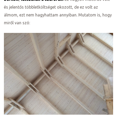
és jelentős többletköltséget okozott, de ez volt az
álmom, ezt nem hagyhattam annyiban. Mutatom is, hogy
miről van szó:
ni