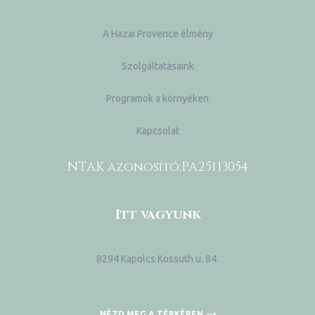
A Hazai Provence élmény
Szolgáltatásaink
Programok a környéken
Kapcsolat
NTAK azonosító:
PA25113054
Itt vagyunk
8294 Kapolcs Kossuth u. 84.
NÉZD MEG A TÉRKÉPEN