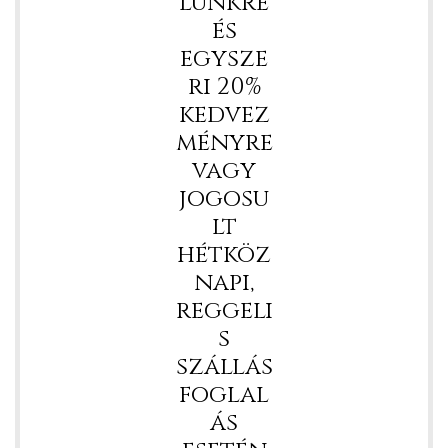
lünkre
és
egysze
ri 20%
kedvez
ményre
vagy
jogosu
lt
hétköz
napi,
reggeli
s
szállás
foglal
ás