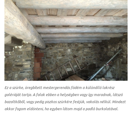
Ez a szürke, öregbített mestergerendás födém a különálló lakrész
galériáját tartja. A falak ebben a helységben vagy így maradnak, látszó
bazaltkőből, vagy pedig piszkos szürkére festjük, vakolás nélkül. Mindezt
akkor fogom eldönteni, ha egyben látom majd a padló burkolatával.