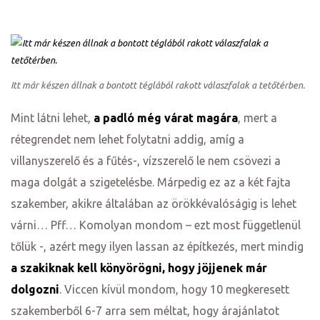
Itt már készen állnak a bontott téglából rakott válaszfalak a tetőtérben.
Mint látni lehet,
a padló még várat magára
, mert a
rétegrendet nem lehet folytatni addig, amíg a
y 2020
villanyszerelő és a fűtés-, vízszerelő le nem csövezi a
d!
maga dolgát a szigetelésbe. Márpedig ez az a két fajta
szakember, akikre általában az örökkévalóságig is lehet
várni… Pff… Komolyan mondom – ezt most függetlenül
tőlük -, azért megy ilyen lassan az építkezés, mert mindig
!
a szakiknak kell könyörögni, hogy jöjjenek már
!
dolgozni
. Viccen kívül mondom, hogy 10 megkeresett
szakemberből 6-7 arra sem méltat, hogy árajánlatot