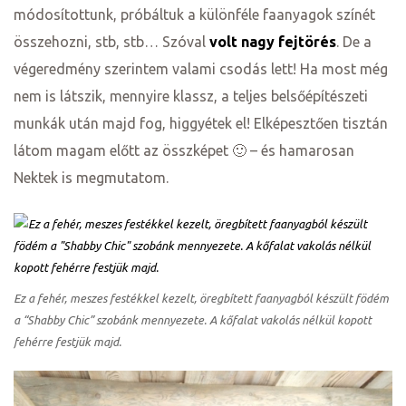
módosítottunk, próbáltuk a különféle faanyagok színét
összehozni, stb, stb… Szóval
volt nagy fejtörés
. De a
végeredmény szerintem valami csodás lett! Ha most még
nem is látszik, mennyire klassz, a teljes belsőépítészeti
munkák után majd fog, higgyétek el! Elképesztően tisztán
látom magam előtt az összképet 🙂 – és hamarosan
Nektek is megmutatom.
Ez a fehér, meszes festékkel kezelt, öregbített faanyagból készült födém
a “Shabby Chic” szobánk mennyezete. A kőfalat vakolás nélkül kopott
fehérre festjük majd.