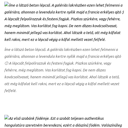
Íme a látszó beton lépcső. A galériás lakrészben ezen lehet felmenni a
galériára, ahonnan a levendula kertre nyílik majd a francia erkélyes ajtó
🙂 A lépcsőt felpolírozzuk és festeni fogjuk. Piszkos szürkére, vagy
fehérre, még meglátom. Vas korlátot fog kapni. De nem díszes
kovácsoltvasat, hanem minimál jellegű vas korlátot. Ahol látszik a tető,
ott még kőfalat kell rakni, mert ez a lépcső végig a kőfal mellett vezet
felfelé.