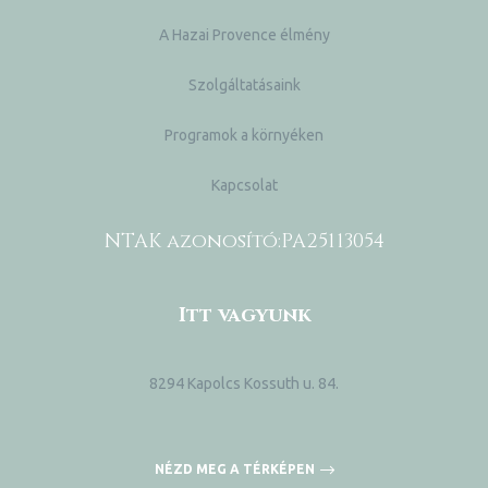
A Hazai Provence élmény
Szolgáltatásaink
Programok a környéken
Kapcsolat
NTAK azonosító:
PA25113054
Itt vagyunk
8294 Kapolcs Kossuth u. 84.
NÉZD MEG A TÉRKÉPEN