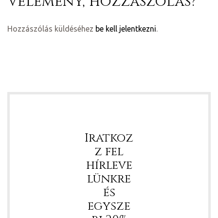
Vélemény, hozzászólás?
Hozzászólás küldéséhez
be kell jelentkezni
.
ádat!
Iratkoz
int!
z fel
hírleve
lünkre
és
egysze