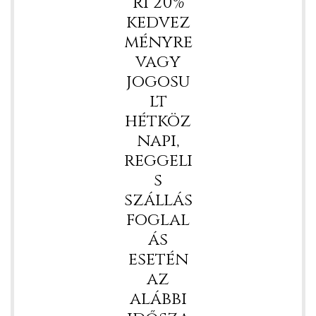
ri 20%
kedvez
ményre
vagy
jogosu
lt
hétköz
napi,
reggeli
s
szállás
foglal
ás
esetén
az
alábbi