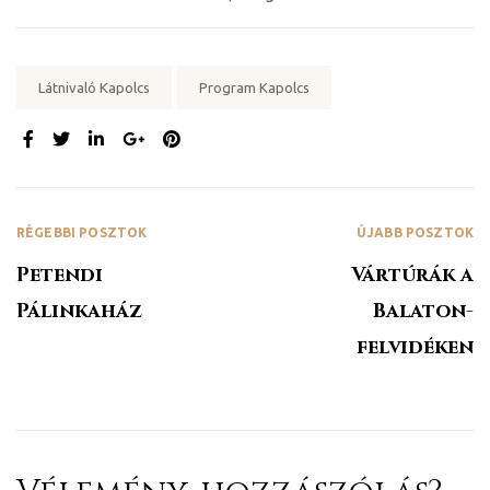
Tags:
Látnivaló Kapolcs
Program Kapolcs
MEGOSZTÁS:
y 2020
RÉGEBBI POSZTOK
ÚJABB POSZTOK
Petendi
Vártúrák a
d!
Pálinkaház
Balaton-
felvidéken
!
!