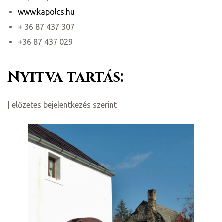
www.kapolcs.hu
+ 36 87 437 307
+36 87 437 029
Nyitva tartás:
| előzetes bejelentkezés szerint
ni