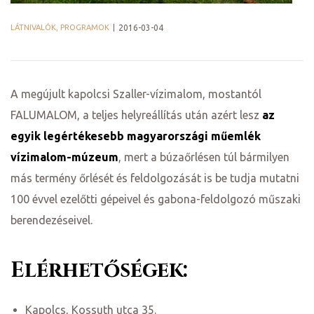
LÁTNIVALÓK, PROGRAMOK
2016-03-04
A megújult kapolcsi Szaller-vízimalom, mostantól
FALUMALOM, a teljes helyreállítás után azért lesz
az
egyik
legértékesebb magyarországi műemlék
vízimalom-múzeum
, mert a búzaőrlésen túl bármilyen
más termény őrlését és feldolgozását is be tudja mutatni
j
100 évvel ezelőtti gépeivel és gabona-feldolgozó műszaki
berendezéseivel.
vence-
Elérhetőségek:
Kapolcs, Kossuth utca 35.