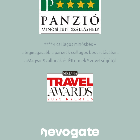
****4 csillagos minősítés –
a legmagasabb a panziók csillagos besorolásában,
a Magyar Szállodák és Éttermek Szövetségétől