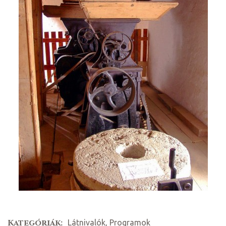
ételek
tételek
mail
Kategóriák:
Látnivalók, Programok