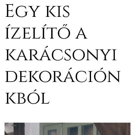
Egy kis
ízelítő a
karácsonyi
dekoráción
j
kból
vence-