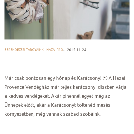
ge
BERENDEZÉSI TÁRGYAINK
,
HAZAI PROVENCE BLOG
2015-11-24
D 2025
Már csak pontosan egy hónap és Karácsony! 🙂 A Hazai
e
Provence Vendégház már teljes karácsonyi díszben várja
a kedves vendégeket. Akár pihennél egyet még az
Ünnepek előtt, akár a Karácsonyt töltenéd mesés
környezetben, még vannak szabad szobáink.
leknek
te