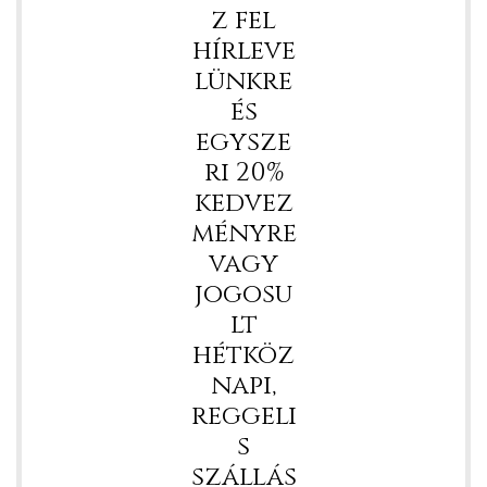
z fel
hírleve
lünkre
és
egysze
ri 20%
kedvez
ményre
vagy
jogosu
lt
hétköz
napi,
reggeli
s
szállás