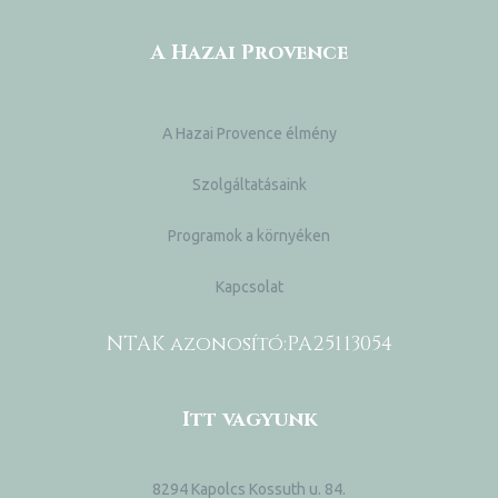
A Hazai Provence
A Hazai Provence élmény
Szolgáltatásaink
Programok a környéken
Kapcsolat
NTAK azonosító:
PA25113054
Itt vagyunk
8294 Kapolcs Kossuth u. 84.