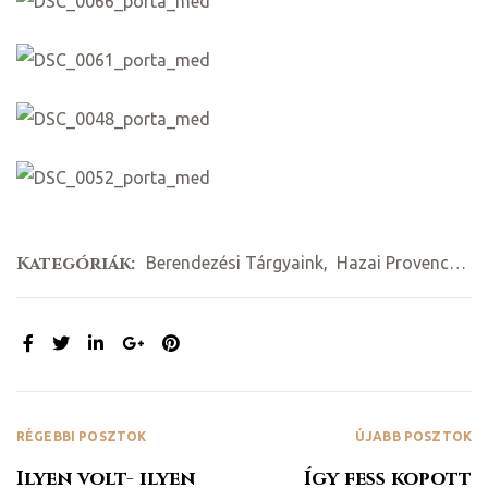
ádat!
Kategóriák:
Berendezési Tárgyaink
,
Hazai Provence Blog
int!
MEGOSZTÁS:
RÉGEBBI POSZTOK
ÚJABB POSZTOK
Ilyen volt- ilyen
Így fess kopott