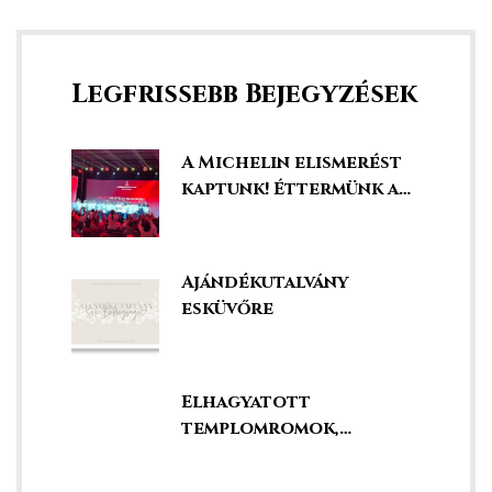
Legfrissebb Bejegyzések
A Michelin elismerést
kaptunk! Éttermünk a
legjobbak között!
Ajándékutalvány
esküvőre
Elhagyatott
k a
templomromok,
kápolnák és kegyhelyek