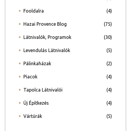
Fooldalra
(4)
Hazai Provence Blog
(75)
Látnivalók, Programok
(30)
Levendulás Látnivalók
(5)
Pálinkaházak
(2)
Piacok
(4)
Tapolca Látnivalói
(4)
Új Építkezés
(4)
Vártúrák
(5)