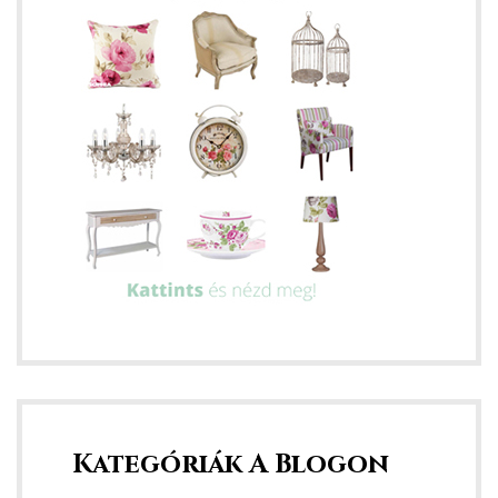
y 2020
d!
!
!
Kategóriák A Blogon