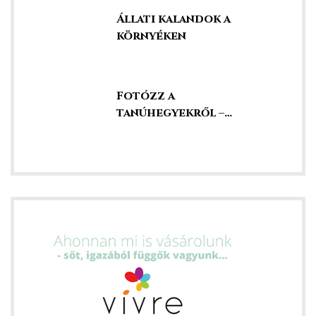
Állati kalandok a
környéken
ételek
Fotózz a
tanúhegyekről –
szédületes kilátás
tételek
mail