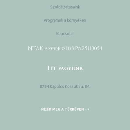
Szolgáltatásaink
Programok a környéken
Kapcsolat
NTAK azonosító:
PA25113054
Itt vagyunk
8294 Kapolcs Kossuth u. 84.
NÉZD MEG A TÉRKÉPEN