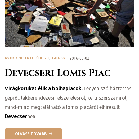
ge
ANTIK KINCSEK LELŐHELYEI
,
LÁTNIVALÓK, PROGRAMOK
2016-03-02
,
PIACOK
D 2025
Devecseri Lomis Piac
e
Virágkorukat élik a bolhapiacok.
Legyen szó háztartási
gépről, lakberendezési felszerelésről, kerti szerszámról,
mind-mind megtalálható a lomis piacáról elhíresült
Devecser
ben.
leknek
te
OLVASS TOVÁBB