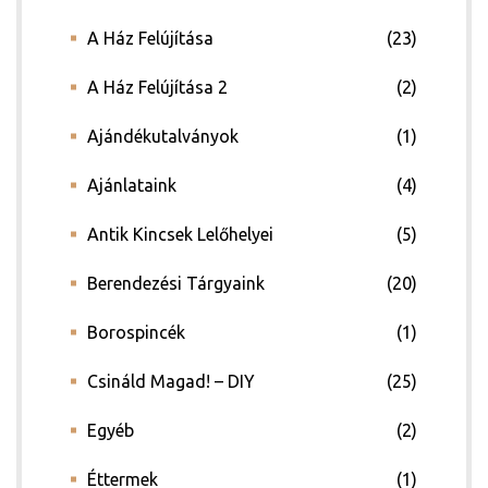
A Ház Felújítása
(23)
A Ház Felújítása 2
(2)
Ajándékutalványok
(1)
Ajánlataink
(4)
ádat!
Antik Kincsek Lelőhelyei
(5)
Berendezési Tárgyaink
(20)
int!
Borospincék
(1)
Csináld Magad! – DIY
(25)
Egyéb
(2)
Éttermek
(1)