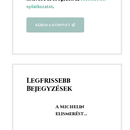
nyilatkozatot
.
KÉREM A KÖNYVET
Legfrissebb
Bejegyzések
A Michelin
elismerést
kaptunk!
Éttermünk a