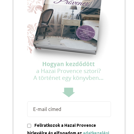
Feliratkozok a Hazai Provence
hírlevélre és elfogadom az
adatkezelési