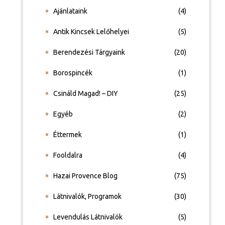
Ajánlataink
(4)
Antik Kincsek Lelőhelyei
(5)
Berendezési Tárgyaink
(20)
Borospincék
(1)
Csináld Magad! – DIY
(25)
Egyéb
(2)
Éttermek
(1)
Fooldalra
(4)
Hazai Provence Blog
(75)
Látnivalók, Programok
(30)
Levendulás Látnivalók
(5)