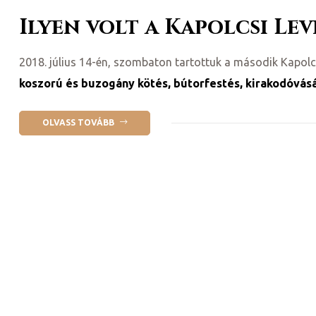
Ilyen volt a Kapolcsi Le
2018. július 14-én, szombaton tartottuk a második Kapolcs
koszorú és buzogány kötés, bútorfestés, kirakodóvás
OLVASS TOVÁBB
ni