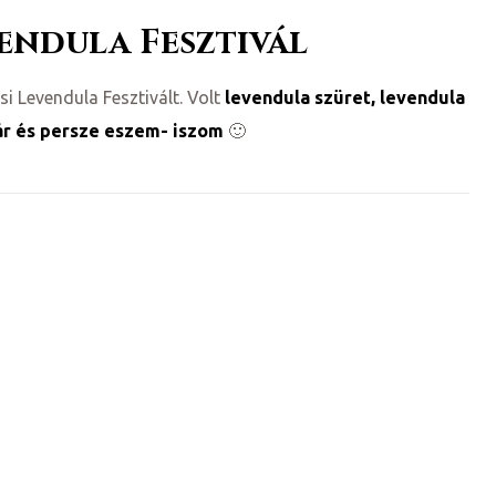
vendula Fesztivál
i Levendula Fesztivált. Volt
levendula szüret, levendula
ár és persze eszem- iszom
🙂