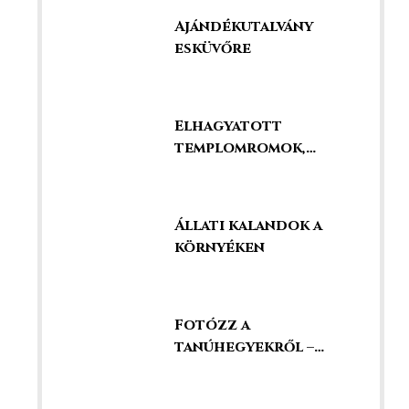
legjobbak között!
Ajándékutalvány
esküvőre
Elhagyatott
templomromok,
kápolnák és
kegyhelyek
Állati kalandok a
környéken
Fotózz a
tanúhegyekről –
szédületes kilátás