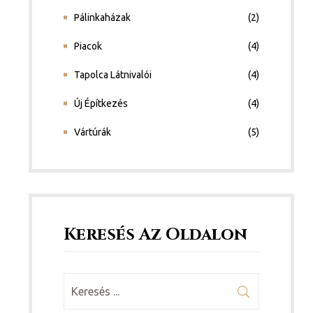
Pálinkaházak
(2)
Piacok
(4)
Tapolca Látnivalói
(4)
Új Építkezés
(4)
Vártúrák
(5)
Keresés Az Oldalon