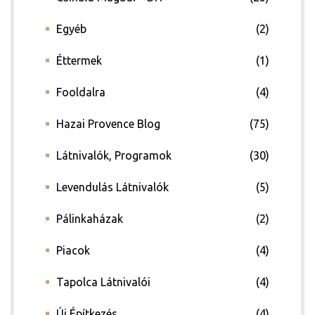
Egyéb
(2)
Éttermek
(1)
Fooldalra
(4)
Hazai Provence Blog
(75)
ádat!
Látnivalók, Programok
(30)
Levendulás Látnivalók
(5)
int!
Pálinkaházak
(2)
Piacok
(4)
Tapolca Látnivalói
(4)
Új Építkezés
(4)