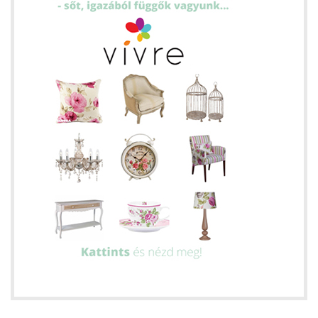
ételek
tételek
mail