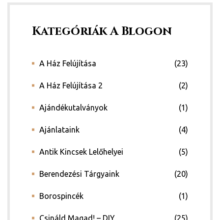
Kategóriák A Blogon
A Ház Felújítása
(23)
A Ház Felújítása 2
(2)
y 2020
Ajándékutalványok
(1)
d!
Ajánlataink
(4)
Antik Kincsek Lelőhelyei
(5)
!
Berendezési Tárgyaink
(20)
!
Borospincék
(1)
Csináld Magad! – DIY
(25)