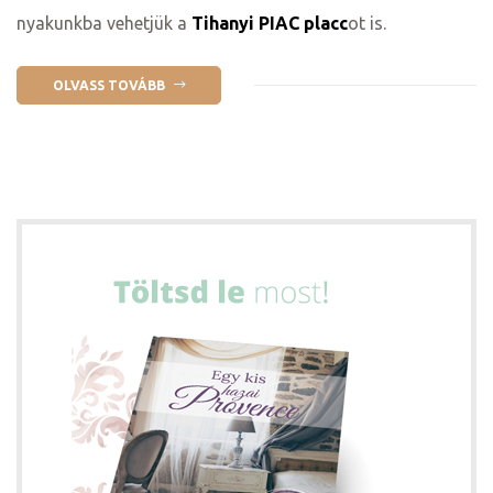
nyakunkba vehetjük a
Tihanyi PIAC placc
ot is.
ge
OLVASS TOVÁBB
D 2025
e
leknek
te