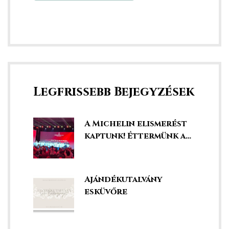
Legfrissebb Bejegyzések
A Michelin elismerést
ni
kaptunk! Éttermünk a
legjobbak között!
Ajándékutalvány
esküvőre