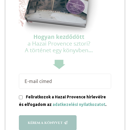
j
vence-
Feliratkozok a Hazai Provence hírlevélre
és elfogadom az
adatkezelési nyilatkozatot
.
KÉREM A KÖNYVET