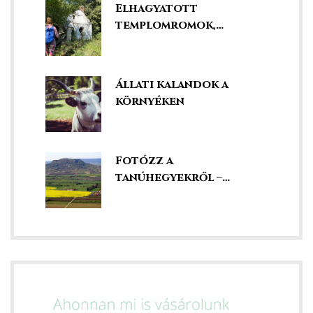
Elhagyatott
templomromok,
kápolnák és kegyhelyek
Állati kalandok a
környéken
Fotózz a
tanúhegyekről –
szédületes kilátás
k a