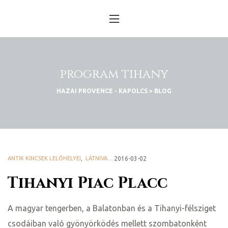
n
obára
program tihany
küldtél
HAZAI PROVENCE - KAPOLCS
>
BLOG
s – év
D 2025
ANTIK KINCSEK LELŐHELYEI
,
LÁTNIVALÓK, PROGRAMOK
2016-03-02
,
PIACOK
Tihanyi Piac Placc
D 2025
k
A magyar tengerben, a Balatonban és a Tihanyi-félsziget
csodáiban való gyönyörködés mellett szombatonként