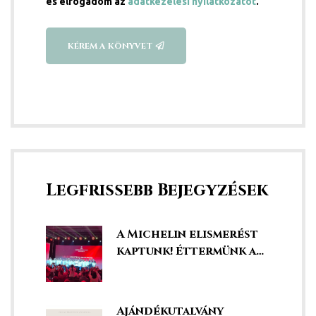
és elfogadom az
adatkezelési nyilatkozatot
.
KÉREM A KÖNYVET
ni
Legfrissebb Bejegyzések
A Michelin elismerést
kaptunk! Éttermünk a
legjobbak között!
Ajándékutalvány