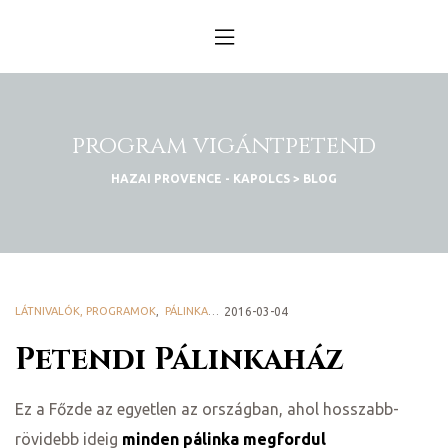
n
obára
program vigántpetend
küldtél
HAZAI PROVENCE - KAPOLCS
>
BLOG
s – év
D 2025
LÁTNIVALÓK, PROGRAMOK
,
PÁLINKAHÁZAK
2016-03-04
Petendi Pálinkaház
D 2025
k
Ez a Főzde az egyetlen az országban, ahol hosszabb-
rövidebb ideig
minden pálinka megfordul