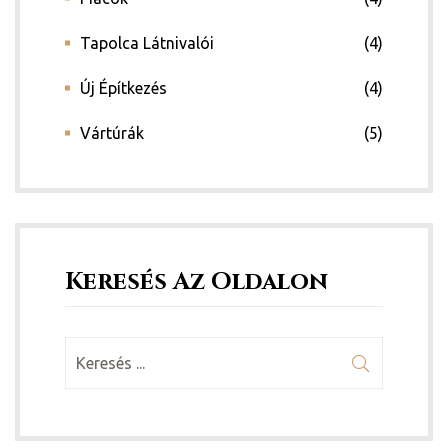
Tapolca Látnivalói
(4)
Új Építkezés
(4)
Vártúrák
(5)
Keresés Az Oldalon