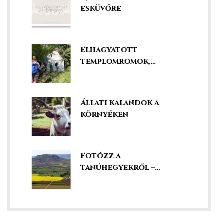
esküvőre
Elhagyatott
templomromok,
kápolnák és kegyhelyek
Állati kalandok a
környéken
Fotózz a
tanúhegyekről –
szédületes kilátás
k a