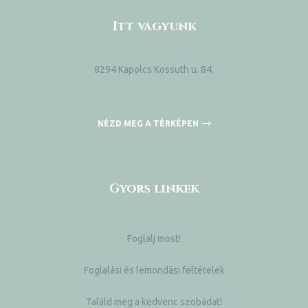
Itt vagyunk
8294 Kapolcs Kossuth u. 84.
NÉZD MEG A TÉRKÉPEN
Gyors linkek
Foglalj most!
Foglalási és lemondási feltételek
Találd meg a kedvenc szobádat!