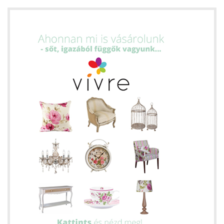
ételek
tételek
mail