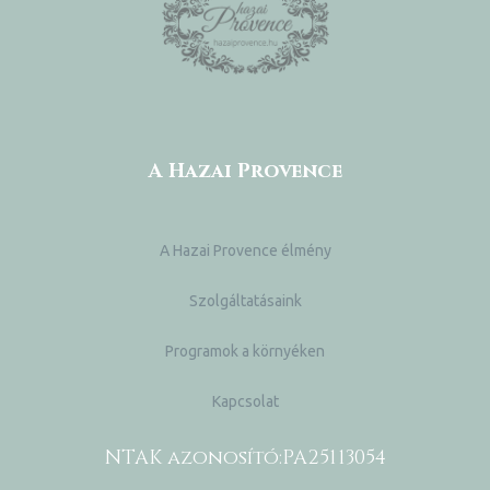
A Hazai Provence
A Hazai Provence élmény
Szolgáltatásaink
Programok a környéken
Kapcsolat
NTAK azonosító:
PA25113054