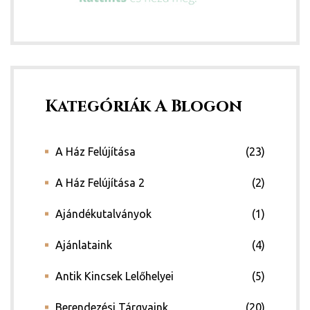
Kategóriák A Blogon
y 2020
A Ház Felújítása
(23)
d!
A Ház Felújítása 2
(2)
Ajándékutalványok
(1)
!
Ajánlataink
(4)
!
Antik Kincsek Lelőhelyei
(5)
Berendezési Tárgyaink
(20)