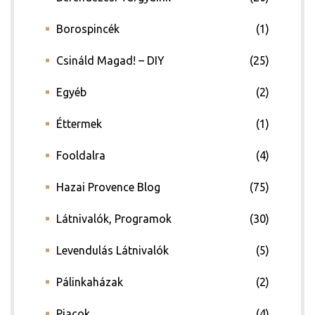
Borospincék
(1)
Csináld Magad! – DIY
(25)
Egyéb
(2)
Éttermek
(1)
ádat!
Fooldalra
(4)
Hazai Provence Blog
(75)
int!
Látnivalók, Programok
(30)
Levendulás Látnivalók
(5)
Pálinkaházak
(2)
Piacok
(4)