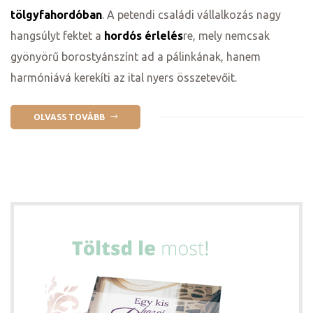
tölgyfahordóban
. A petendi családi vállalkozás nagy
ge
hangsúlyt fektet a
hordós érlelés
re, mely nemcsak
gyönyörű borostyánszínt ad a pálinkának, hanem
harmóniává kerekíti az ital nyers összetevőit.
OLVASS TOVÁBB
D 2025
e
leknek
te