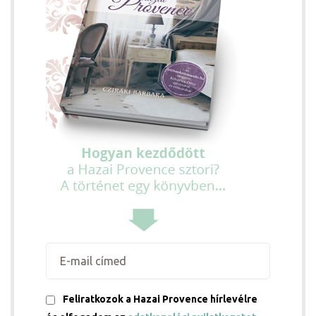
j
vence-
Feliratkozok a Hazai Provence hírlevélre