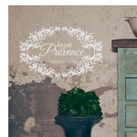
ádat!
int!