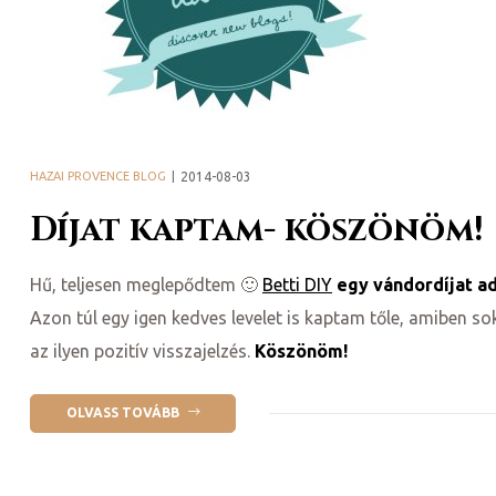
HAZAI PROVENCE BLOG
2014-08-03
Díjat kaptam- köszönöm!
y 2020
d!
Hű, teljesen meglepődtem 🙂
Betti DIY
egy vándordíjat a
Azon túl egy igen kedves levelet is kaptam tőle, amiben s
az ilyen pozitív visszajelzés.
Köszönöm!
!
OLVASS TOVÁBB
!