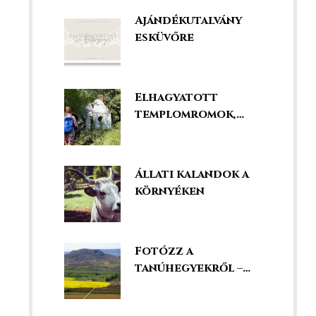
legjobbak között!
Ajándékutalvány
esküvőre
Elhagyatott
templomromok,
kápolnák és
kegyhelyek
Állati kalandok a
környéken
Fotózz a
tanúhegyekről –
szédületes kilátás