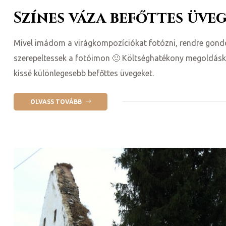
Színes váza befőttes üve
Mivel imádom a virágkompozíciókat fotózni, rendre gond
szerepeltessek a fotóimon 🙂 Költséghatékony megoldásk
kissé különlegesebb befőttes üvegeket.
OLVASS TOVÁBB
ni