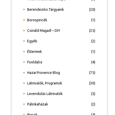
Berendezési Tárgyaink
(20)
Borospincék
(1)
Csináld Magad! – DIY
(25)
Egyéb
(2)
Éttermek
(1)
Fooldalra
(4)
Hazai Provence Blog
(75)
Látnivalók, Programok
(30)
Levendulás Látnivalók
(5)
Pálinkaházak
(2)
Piacok
(4)