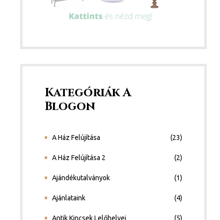
Kategóriák A
Blogon
A Ház Felújítása
(23)
A Ház Felújítása 2
(2)
Ajándékutalványok
(1)
Ajánlataink
(4)
Antik Kincsek Lelőhelyei
(5)