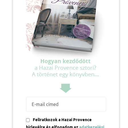
Feliratkozok a Hazai Provence
hírlevélre és elfogadom az
adatkezelési