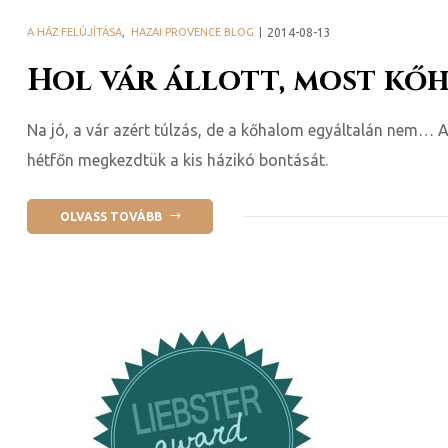
A HÁZ FELÚJÍTÁSA
,
HAZAI PROVENCE BLOG
2014-08-13
Hol vár állott, most kő
ételek
Na jó, a vár azért túlzás, de a kőhalom egyáltalán nem… 
hétfőn megkezdtük a kis házikó bontását.
OLVASS TOVÁBB
tételek
mail