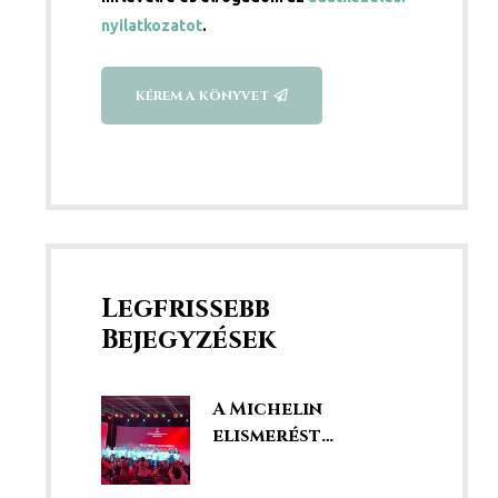
nyilatkozatot
.
KÉREM A KÖNYVET
Legfrissebb
Bejegyzések
A Michelin
elismerést
kaptunk!
Éttermünk a